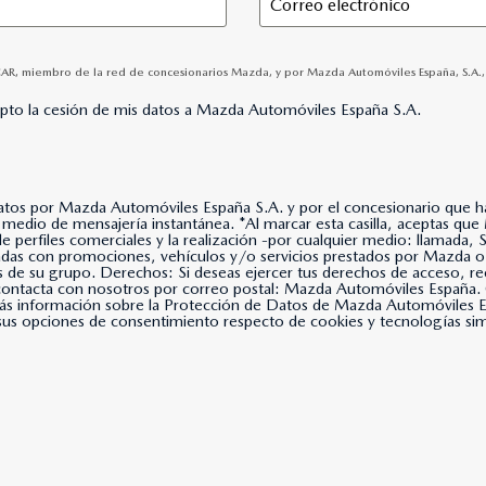
CAR, miembro de la red de concesionarios Mazda, y por Mazda Automóviles España, S.A., p
epto la cesión de mis datos a Mazda Automóviles España S.A.
datos por Mazda Automóviles España S.A. y por el concesionario que hay
lla, aceptas que Mazda Automóviles España, S.A. use tus datos para
 de perfiles comerciales y la realización -por cualquier medio: llama
nadas con promociones, vehículos y/o servicios prestados por Mazda o
s de su grupo. Derechos: Si deseas ejercer tus derechos de acceso, rec
, contacta con nosotros por correo postal: Mazda Automóviles Espa
s información sobre la Protección de Datos de Mazda Automóviles Es
us opciones de consentimiento respecto de cookies y tecnologías simil