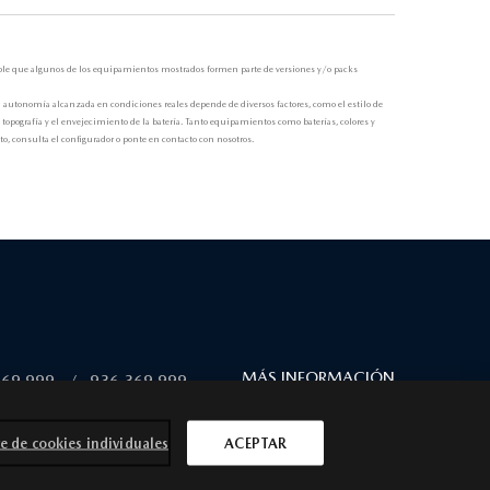
osible que algunos de los equipamientos mostrados formen parte de versiones y/o packs
 autonomía alcanzada en condiciones reales depende de diversos factores, como el estilo de
a topografía y el envejecimiento de la batería. Tanto equipamientos como baterías, colores y
, consulta el configurador o ponte en contacto con nosotros.
MÁS INFORMACIÓN
369 999
/
936 369 999
e de cookies individuales
ACEPTAR
SÍGUENOS EN