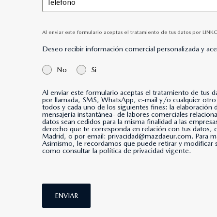
Al enviar este formulario aceptas el tratamiento de tus datos por LINK
Deseo recibir información comercial personalizada y ac
No
Si
Al enviar este formulario aceptas el tratamiento de tus 
por llamada, SMS, WhatsApp, e-mail y/o cualquier otro medio de mensajería instantánea. *Al marcar esta casi
todos y cada uno de los siguientes fines: la elaboración
mensajería instantánea- de labores comerciales relacio
datos sean cedidos para la misma finalidad a las empresa
derecho que te corresponda en relación con tus datos
Madrid, o por email: privacidad@mazdaeur.com. Para má
Asimismo, le recordamos que puede retirar y modificar s
como consultar la política de privacidad vigente.
ENVIAR