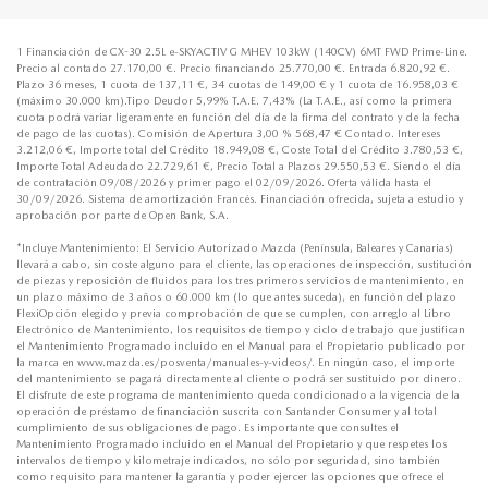
1 Financiación de CX-30 2.5L e-SKYACTIV G MHEV 103kW (140CV) 6MT FWD Prime-Line.
Precio al contado 27.170,00 €. Precio financiando 25.770,00 €. Entrada 6.820,92 €.
Plazo 36 meses, 1 cuota de 137,11 €, 34 cuotas de 149,00 € y 1 cuota de 16.958,03 €
(máximo 30.000 km).Tipo Deudor 5,99% T.A.E. 7,43% (La T.A.E., así como la primera
cuota podrá variar ligeramente en función del día de la firma del contrato y de la fecha
de pago de las cuotas). Comisión de Apertura 3,00 % 568,47 € Contado. Intereses
3.212,06 €, Importe total del Crédito 18.949,08 €, Coste Total del Crédito 3.780,53 €,
Importe Total Adeudado 22.729,61 €, Precio Total a Plazos 29.550,53 €. Siendo el día
de contratación 09/08/2026 y primer pago el 02/09/2026. Oferta válida hasta el
30/09/2026. Sistema de amortización Francés. Financiación ofrecida, sujeta a estudio y
aprobación por parte de Open Bank, S.A.
*Incluye Mantenimiento: El Servicio Autorizado Mazda (Península, Baleares y Canarias)
llevará a cabo, sin coste alguno para el cliente, las operaciones de inspección, sustitución
de piezas y reposición de fluidos para los tres primeros servicios de mantenimiento, en
un plazo máximo de 3 años o 60.000 km (lo que antes suceda), en función del plazo
FlexiOpción elegido y previa comprobación de que se cumplen, con arreglo al Libro
Electrónico de Mantenimiento, los requisitos de tiempo y ciclo de trabajo que justifican
el Mantenimiento Programado incluido en el Manual para el Propietario publicado por
la marca en www.mazda.es/posventa/manuales-y-videos/. En ningún caso, el importe
del mantenimiento se pagará directamente al cliente o podrá ser sustituido por dinero.
El disfrute de este programa de mantenimiento queda condicionado a la vigencia de la
operación de préstamo de financiación suscrita con Santander Consumer y al total
cumplimiento de sus obligaciones de pago. Es importante que consultes el
Mantenimiento Programado incluido en el Manual del Propietario y que respetes los
intervalos de tiempo y kilometraje indicados, no sólo por seguridad, sino también
como requisito para mantener la garantía y poder ejercer las opciones que ofrece el