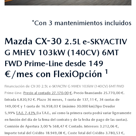
*Con 3 mantenimientos incluidos
Mazda CX-30
2.5L e-SKYACTIV
G MHEV 103kW (140CV) 6MT
FWD Prime-Line desde 149
1
€/mes con FlexiOpción
Financiación de CX-30 2.5L e-SKYACTIV G MHEV 103kW (140CV) 6MT FWD
Prime-Line.
Precio al contado 27.170,00
€
. Precio financiando 25.770,00 €.
Entrada 6.820,92 €. Plazo 36 meses, 1 cuota de 137,11 €, 34 cuotas de
149,00 € y 1 cuota de 16.958,03 € (máximo 30.000 km).Tipo Deudor
5,99%
T.A.E. 7,43%
(La T.A.E., así como la primera cuota podrá variar ligeramente
en función del día de la firma del contrato y de la fecha de pago de las cuotas).
Comisión de Apertura 3,00 % 568,47 € Contado. Intereses 3.212,06 €,
Importe total del Crédito 18.949,08 €, Coste Total del Crédito 3.780,53 €,