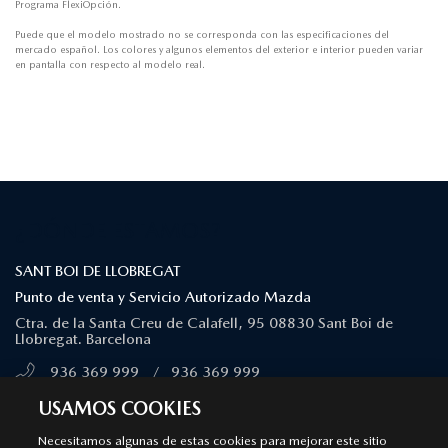
Programa FlexiOpción.
Puede que el modelo mostrado no se corresponda con las especificaciones del
mercado español. Los colores y algunos elementos del exterior e interior pueden variar
en pantalla con respecto al modelo real.
¿DÓNDE ESTAMOS?
SANT BOI DE LLOBREGAT
Punto de venta y Servicio Autorizado Mazda
Ctra. de la Santa Creu de Calafell, 95 08830 Sant Boi de
Llobregat. Barcelona
936 369 999
/
936 369 999
MÁS INFORMACIÓN
USAMOS COOKIES
Necesitamos algunas de estas cookies para mejorar este sitio