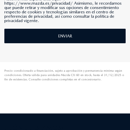
https://www.mazda.es/privacidad/
Asimismo, le recordamos
que puede retirar y modificar sus opciones de consentimiento
respecto de cookies y tecnologías similares en el centro de
preferencias de privacidad, así como consultar la política de
privacidad vigente.
ENVIAR
Precio condicionado a financiación, sujeto a aprobación y permanencia mínima según
condiciones. Oferta válida para unidades Mazda CX-60 en stock, hasta el 31/12/2025 o
fin de existencias. Consulte condiciones completas en el concesionario.
¿DÓNDE ESTAMOS?