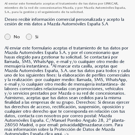
Al enviar este formulario aceptas el tratamiento de tus datos por LINKCAR,
miembro de la red de concesionarios Mazda, y por Mazda Automóviles España,
S.A., para la gestión y el seguimiento de tu solicitud.
Deseo recibir información comercial personalizada y acepto la
cesión de mis datos a Mazda Automóviles España S.A
No
Si
Al enviar este formulario aceptas el tratamiento de tus datos por
Mazda Automóviles España S.A. y por el concesionario que
hayas elegido para gestionar tu solicitud. Se contactará por
llamada, SMS, WhatsApp, e-mail y/o cualquier otro medio de
mensajería instantánea. *Al marcar esta casilla, aceptas que
Mazda Automóviles España, S.A. use tus datos para todos y cada
uno de los siguientes fines: la elaboración de perfiles comerciales
y la realización -por cualquier medio: llamada, SMS, WhatsApp,
e-mail y/o cualquier otro medio de mensajería instantánea- de
labores comerciales relacionadas con promociones, vehículos
y/o servicios prestados por Mazda o su red de concesionarios.
Asimismo, aceptas que tus datos sean cedidos para la misma
finalidad a las empresas de su grupo. Derechos: Si deseas ejercer
tus derechos de acceso, rectificación, suspensión, oposición y
cualquier otro derecho que te corresponda en relación con tus
datos, contacta con nosotros por correo postal: Mazda
Automóviles España. C/Manuel Pombo Angulo 28, 2º planta-
28050 Madrid, o por email: privacidad@mazdaeur.com. Para
más información sobre la Protección de Datos de Mazda
Automóviles España clica aqui. ->