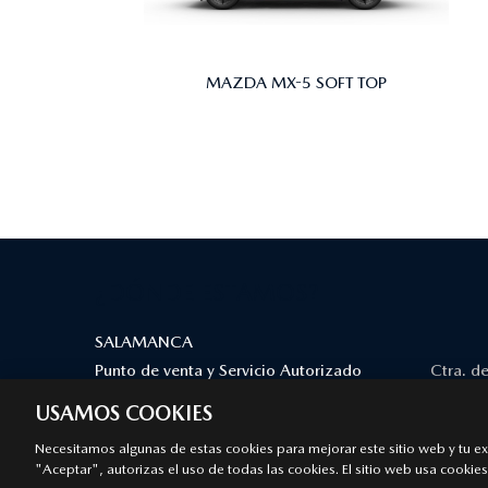
MAZDA MX-5 SOFT TOP
¿DÓNDE ESTAMOS?
SALAMANCA
Punto de venta y Servicio Autorizado
Ctra. de
Mazda
Reina - P
USAMOS COOKIES
Aviso legal
Privacidad
Cookies
Declaración de
Necesitamos algunas de estas cookies para mejorar este sitio web y tu expe
© 2026 Mazda España | Todos los derechos reservados
"Aceptar", autorizas el uso de todas las cookies. El sitio web usa cookies 