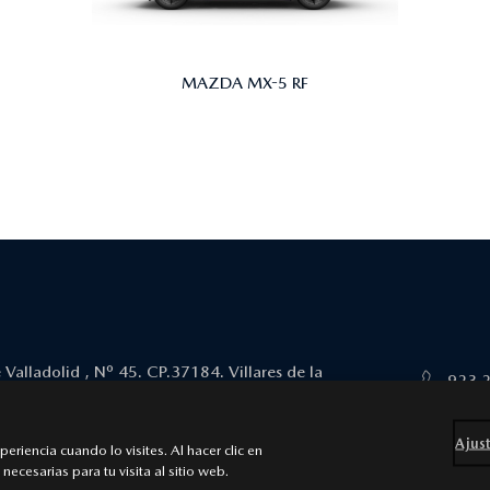
MAZDA MX-5 RF
 Valladolid , Nº 45. CP.37184. Villares de la
923 
.I. Los Villares
Ajust
 accesibilidad
Ley de Servicios Digitales
riencia cuando lo visites. Al hacer clic en
 |
Web by All In Media
necesarias para tu visita al sitio web.