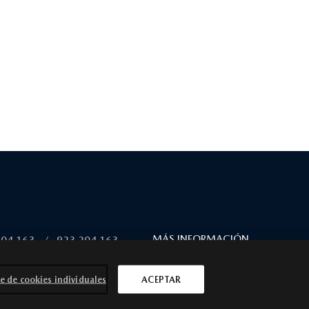
MÁS INFORMACIÓN
204 163
/
923 204 163
e de cookies individuales
ACEPTAR