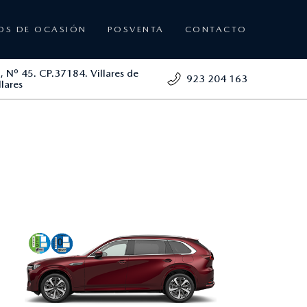
OS DE OCASIÓN
POSVENTA
CONTACTO
 , Nº 45. CP.37184. Villares de
923 204 163
llares