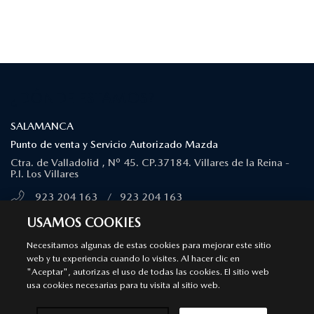
¿DÓNDE ESTAMOS?
SALAMANCA
Punto de venta y Servicio Autorizado Mazda
Ctra. de Valladolid , Nº 45. CP.37184. Villares de la Reina -
P.I. Los Villares
923 204 163
/
923 204 163
MÁS INFORMACIÓN
USAMOS COOKIES
Necesitamos algunas de estas cookies para mejorar este sitio
web y tu experiencia cuando lo visites. Al hacer clic en
Aviso legal
Privacidad
Cookies
"Aceptar", autorizas el uso de todas las cookies. El sitio web
Declaración de accesibilidad
Ley de Servicios Digitales
usa cookies necesarias para tu visita al sitio web.
© 2026 Mazda España | Todos los derechos reservados |
Web by
All In Media