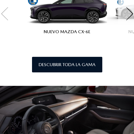
NUEVO MAZDA CX-6E
N
DESCUBRIR TODA LA GAMA