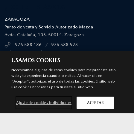
¿DÓNDE ESTAMOS?
ZARAGOZA
Punto de venta y Servicio Autorizado Mazda
Avda. Cataluña, 103. 50014. Zaragoza
976 588 186
/
976 588 523
MÁS INFORMACIÓN
USAMOS COOKIES
SÍGUENOS EN
Necesitamos algunas de estas cookies para mejorar este sitio
web y tu experiencia cuando lo visites. Al hacer clic en
"Aceptar", autorizas el uso de todas las cookies. El sitio web
Aviso legal
Privacidad
Cookies
usa cookies necesarias para tu visita al sitio web.
Declaración de accesibilidad
Ley de Servicios Digitales
© 2026 Mazda España | Todos los derechos reservados |
Web by
Ajuste de cookies individuales
ACEPTAR
All In Media
Contacta con
Solicita una
Prueba de
Cita previa
nosotros
oferta
conducción
taller