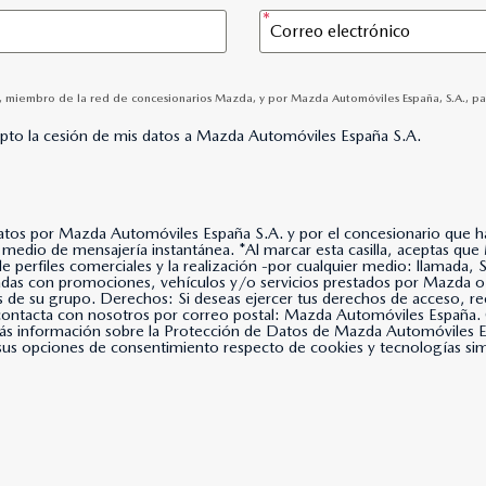
A, miembro de la red de concesionarios Mazda, y por Mazda Automóviles España, S.A., para
epto la cesión de mis datos a Mazda Automóviles España S.A.
datos por Mazda Automóviles España S.A. y por el concesionario que hay
lla, aceptas que Mazda Automóviles España, S.A. use tus datos para
 de perfiles comerciales y la realización -por cualquier medio: llama
nadas con promociones, vehículos y/o servicios prestados por Mazda o
s de su grupo. Derechos: Si deseas ejercer tus derechos de acceso, rec
, contacta con nosotros por correo postal: Mazda Automóviles Espa
s información sobre la Protección de Datos de Mazda Automóviles Es
us opciones de consentimiento respecto de cookies y tecnologías simil