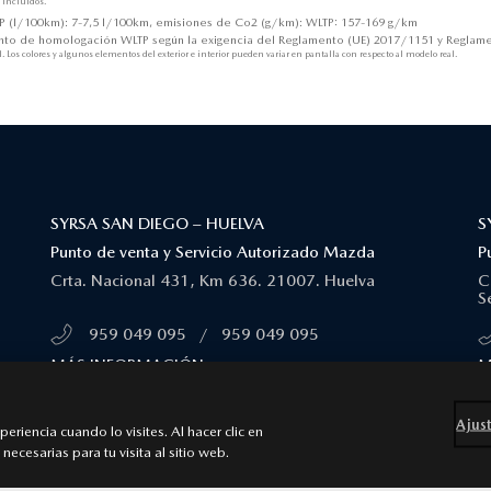
 incluídos.
(l/100km): 7-7,5 l/100km, emisiones de Co2 (g/km): WLTP: 157-169 g/km
o de homologación WLTP según la exigencia del Reglamento (UE) 2017/1151 y Reglame
os colores y algunos elementos del exterior e interior pueden variar en pantalla con respecto al modelo real.
SYRSA SAN DIEGO – HUELVA
S
Punto de venta y Servicio Autorizado Mazda
P
Crta. Nacional 431, Km 636. 21007. Huelva
C
Se
959 049 095
/
959 049 095
MÁS INFORMACIÓN
M
Ajust
riencia cuando lo visites. Al hacer clic en
necesarias para tu visita al sitio web.
 accesibilidad
Ley de Servicios Digitales
 |
Web by All In Media