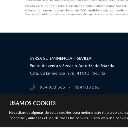
* PVP recomendado en Península y Baleares. 21% IVA, transporte e impuesto de matriculación
Mazda CX-5 Híbrido Ligero: Consumo de combustible combinado WLTP 
Valores de consumos y emisiones de CO2 medidos según procedimient
Puede que el modelo mostrado no se corresponda con las especificaciones del mercado español. L
¿DÓNDE ESTAMOS?
SYRSA SU EMINENCIA – SEVILLA
Punto de venta y Servicio Autorizado Mazda
Crta. Su Eminencia, s/n. 41013 . Sevilla
954 933 565
/
954 933 565
MÁS INFORMACIÓN
USAMOS COOKIES
Necesitamos algunas de estas cookies para mejorar este sitio web y tu expe
"Aceptar", autorizas el uso de todas las cookies. El sitio web usa cookies 
Aviso legal
Privacidad
Cookies
Declaración de
© 2026 Mazda España | Todos los derechos reservados