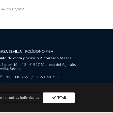
nto (CE) 715/2007.
YRSA SEVILLA - POLÍGONO PISA
unto de venta y Servicio Autorizado Mazda
. Exposición, 12, 41927 Mairena del Aljarafe,
villa. Sevilla
955 040 255
/
955 040 255
ÁS INFORMACIÓN
e de cookies individuales
ACEPTAR
SÍGUENOS EN