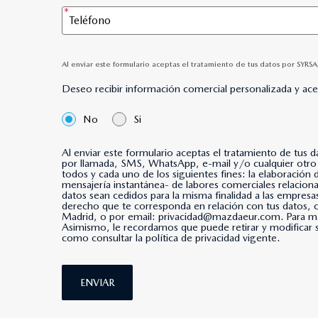
Al enviar este formulario aceptas el tratamiento de tus datos por SYRS
Deseo recibir información comercial personalizada y ac
No
Si
Al enviar este formulario aceptas el tratamiento de tus 
por llamada, SMS, WhatsApp, e-mail y/o cualquier otro medio de mensajería instantánea. *Al marcar esta casi
todos y cada uno de los siguientes fines: la elaboración
mensajería instantánea- de labores comerciales relacio
datos sean cedidos para la misma finalidad a las empresa
derecho que te corresponda en relación con tus datos
Madrid, o por email: privacidad@mazdaeur.com. Para má
Asimismo, le recordamos que puede retirar y modificar s
como consultar la política de privacidad vigente.
ENVIAR