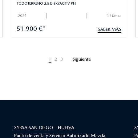
TODOTERRENO 2.5 E-SKYACTIV PH
2025
14 Kms.
51.900 €*
SABER MÁS
1
2
3
Siguiente
SYRSA SAN DIEGO – HUELVA
S
Punto de venta y Servicio Autorizado Mazda
P