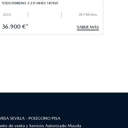
TODOTERRENO 3.3 D MHEV 187KW
2023
49.748 Kms.
36.900 €*
SABER MÁS
YRSA SEVILLA - POLÍGONO PISA
unto de venta y Servicio Autorizado Mazda