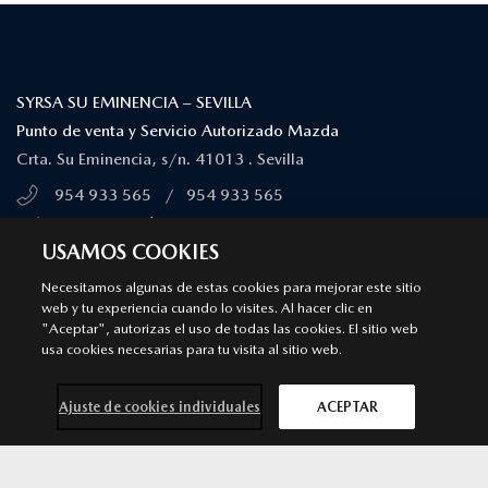
¿DÓNDE ESTAMOS?
SYRSA SU EMINENCIA – SEVILLA
Punto de venta y Servicio Autorizado Mazda
Crta. Su Eminencia, s/n. 41013 . Sevilla
954 933 565
/
954 933 565
MÁS INFORMACIÓN
USAMOS COOKIES
Necesitamos algunas de estas cookies para mejorar este sitio
SYRSA SAN DIEGO – HUELVA
web y tu experiencia cuando lo visites. Al hacer clic en
"Aceptar", autorizas el uso de todas las cookies. El sitio web
Punto de venta y Servicio Autorizado Mazda
usa cookies necesarias para tu visita al sitio web.
Crta. Nacional 431, Km 636. 21007. Huelva
959 049 095
/
959 049 095
Ajuste de cookies individuales
ACEPTAR
MÁS INFORMACIÓN