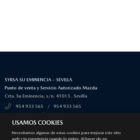
¿DÓNDE ESTAMOS?
SYRSA SU EMINENCIA – SEVILLA
Punto de venta y Servicio Autorizado Mazda
Crta. Su Eminencia, s/n. 41013 . Sevilla
954 933 565
/
954 933 565
MÁS INFORMACIÓN
USAMOS COOKIES
Necesitamos algunas de estas cookies para mejorar este sitio
SYRSA SAN DIEGO – HUELVA
web y tu experiencia cuando lo visites. Al hacer clic en