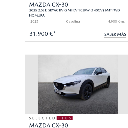
MAZDA CX-30
2025 2.5L E-SKYACTIV G MHEV 103KW (140CV) 6MT FWD
HOMURA
2025
Gasolina
4.900 Kms.
31.900 €*
SABER MÁS
MAZDA CX-30