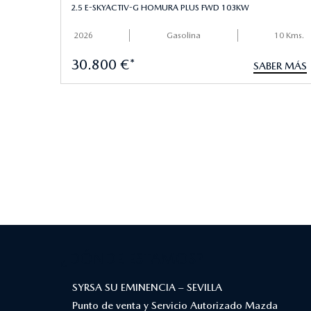
2.5 E-SKYACTIV-G HOMURA PLUS FWD 103KW
2026
Gasolina
10 Kms.
30.800 €*
SABER MÁS
¿DÓNDE ESTAMOS?
SYRSA SU EMINENCIA – SEVILLA
Punto de venta y Servicio Autorizado Mazda