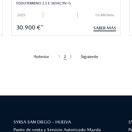
TODOTERRENO 2.5 E-SKYACTIV-G
2025
10.480 Kms.
30.900 €*
SABER MÁS
Anterior
1
2
3
Siguiente
SYRSA SAN DIEGO – HUELVA
S
Punto de venta y Servicio Autorizado Mazda
P