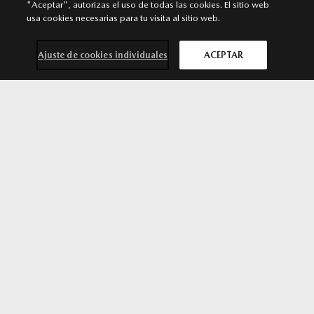
"Aceptar", autorizas el uso de todas las cookies. El sitio web
Servicio Autorizado Mazda
usa cookies necesarias para tu visita al sitio web.
Calle Majuelo nº1. Polígono de Cantabria. 26009 Logroño. La
Rioja
Ajuste de cookies individuales
ACEPTAR
941 265 498
MÁS INFORMACIÓN
Contacta con
Solicita una
Prueba de
Cita previa
nosotros
oferta
conducción
taller
SÍGUENOS EN
Aviso legal
Privacidad
Cookies
Declaración de accesibilidad
Ley de Servicios Digitales
© 2026 Mazda España | Todos los derechos reservados |
Web by
All In Media