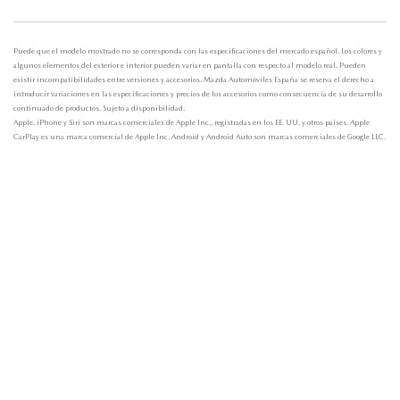
Puede que el modelo mostrado no se corresponda con las especificaciones del mercado español. Los colores y
algunos elementos del exterior e interior pueden variar en pantalla con respecto al modelo real. Pueden
existir incompatibilidades entre versiones y accesorios. Mazda Automóviles España se reserva el derecho a
introducir variaciones en las especificaciones y precios de los accesorios como consecuencia de su desarrollo
continuado de productos. Sujeto a disponibilidad.
Apple, iPhone y Siri son marcas comerciales de Apple Inc., registradas en los EE. UU. y otros países. Apple
CarPlay es una marca comercial de Apple Inc. Android y Android Auto son marcas comerciales de Google LLC.