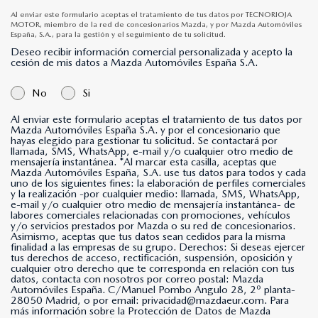
Al enviar este formulario aceptas el tratamiento de tus datos por TECNORIOJA
MOTOR, miembro de la red de concesionarios Mazda, y por Mazda Automóviles
España, S.A., para la gestión y el seguimiento de tu solicitud.
Deseo recibir información comercial personalizada y acepto la
cesión de mis datos a Mazda Automóviles España S.A.
No
Si
Al enviar este formulario aceptas el tratamiento de tus datos por
Mazda Automóviles España S.A. y por el concesionario que
hayas elegido para gestionar tu solicitud. Se contactará por
llamada, SMS, WhatsApp, e-mail y/o cualquier otro medio de
mensajería instantánea. *Al marcar esta casilla, aceptas que
Mazda Automóviles España, S.A. use tus datos para todos y cada
uno de los siguientes fines: la elaboración de perfiles comerciales
y la realización -por cualquier medio: llamada, SMS, WhatsApp,
e-mail y/o cualquier otro medio de mensajería instantánea- de
labores comerciales relacionadas con promociones, vehículos
y/o servicios prestados por Mazda o su red de concesionarios.
Asimismo, aceptas que tus datos sean cedidos para la misma
finalidad a las empresas de su grupo. Derechos: Si deseas ejercer
tus derechos de acceso, rectificación, suspensión, oposición y
cualquier otro derecho que te corresponda en relación con tus
datos, contacta con nosotros por correo postal: Mazda
Automóviles España. C/Manuel Pombo Angulo 28, 2º planta-
28050 Madrid, o por email: privacidad@mazdaeur.com. Para
más información sobre la Protección de Datos de Mazda