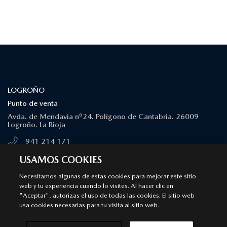
¿DÓNDE ESTAMOS?
LOGROÑO
Punto de venta
Avda. de Mendavia nº24. Polígono de Cantabria. 26009
Logroño. La Rioja
941 214 171
MÁS INFORMACIÓN
USAMOS COOKIES
Necesitamos algunas de estas cookies para mejorar este sitio
web y tu experiencia cuando lo visites. Al hacer clic en
LOGROÑO
"Aceptar", autorizas el uso de todas las cookies. El sitio web
Servicio Autorizado Mazda
usa cookies necesarias para tu visita al sitio web.
Calle Majuelo nº1. Polígono de Cantabria. 26009 Logroño. La
Rioja