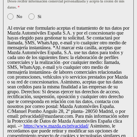
Deseo recibir información comercial personalizada y acepto la cesión de mis
datos.
*
No
Si
Al enviar este formulario aceptas el tratamiento de tus datos por
Mazda Automóviles España S.A. y por el concesionario que
hayas elegido para gestionar tu solicitud. Se contactará por
llamada, SMS, WhatsApp, e-mail y/o cualquier otro medio de
mensajería instantánea. *Al marcar esta casilla, aceptas que
Mazda Automóviles España, S.A. use tus datos para todos y
cada uno de los siguientes fines: la elaboración de perfiles
comerciales y la realización -por cualquier medio: llamada,
SMS, WhatsApp, e-mail y/o cualquier otro medio de
mensajería instantánea- de labores comerciales relacionadas
con promociones, vehículos y/o servicios prestados por Mazda
o su red de concesionarios. Asimismo, aceptas que tus datos
sean cedidos para la misma finalidad a las empresas de su
grupo. Derechos: Si deseas ejercer tus derechos de acceso,
rectificación, suspensión, oposición y cualquier otro derecho
que te corresponda en relación con tus datos, contacta con
nosotros por correo postal: Mazda Automóviles España.
C/Manuel Pombo Angulo 28, 2º planta- 28050 Madrid, o por
email: privacidad@mazdaeur.com. Para más información sobre
la Protección de Datos de Mazda Automóviles España clica
aqui. ->
https://www.mazda.es/privacidad/
Asimismo, le
recordamos que puede retirar y modificar sus opciones de
consentimiento respecto de cookies y tecnologías similares en