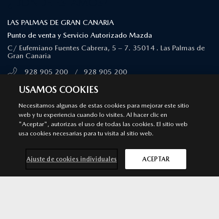
¿DÓNDE ESTAMOS?
LAS PALMAS DE GRAN CANARIA
Punto de venta y Servicio Autorizado Mazda
C/ Eufemiano Fuentes Cabrera, 5 – 7. 35014 . Las Palmas de
Gran Canaria
928 905 200
/
928 905 200
MÁS INFORMACIÓN
USAMOS COOKIES
Necesitamos algunas de estas cookies para mejorar este sitio
web y tu experiencia cuando lo visites. Al hacer clic en
TENERIFE
"Aceptar", autorizas el uso de todas las cookies. El sitio web
Punto de venta y Servicio Autorizado Mazda
usa cookies necesarias para tu visita al sitio web.
Pol. Ind. Andoriñas, C. Chaveña, s/n, 38639. Las Chafiras
Ajuste de cookies individuales
ACEPTAR
922 046 644
/
618 190 363
MÁS INFORMACIÓN
Contacta con
Solicita una
Prueba de
Cita previa
nosotros
oferta
conducción
taller
SANTA CRUZ DE TENERIFE