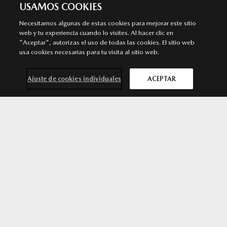
USAMOS COOKIES
Necesitamos algunas de estas cookies para mejorar este sitio
ÁVILA
web y tu experiencia cuando lo visites. Al hacer clic en
"Aceptar", autorizas el uso de todas las cookies. El sitio web
Servicio Autorizado Mazda
usa cookies necesarias para tu visita al sitio web.
C/ Rio Duero, 53. 05004 . Ávila
920 252 172
Ajuste de cookies individuales
ACEPTAR
MÁS INFORMACIÓN
Contacta con
Solicita una
Prueba de
Cita previa
nosotros
oferta
conducción
taller
SÍGUENOS EN
Aviso legal
Privacidad
Cookies
Declaración de accesibilidad
Ley de Servicios Digitales
© 2026 Mazda España | Todos los derechos reservados |
Web by
All In Media