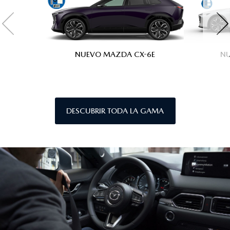
NUEVO MAZDA CX-6E
N
DESCUBRIR TODA LA GAMA