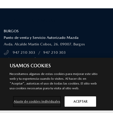
¿DÓNDE ESTAMOS?
BURGOS
Punto de venta y Servicio Autorizado Mazda
Avda. Alcalde Martín Cobos, 26. 09007. Burgos
947 210 303
/
947 210 303
MÁS INFORMACIÓN
USAMOS COOKIES
SÍGUENOS EN
Necesitamos algunas de estas cookies para mejorar este sitio
web y tu experiencia cuando lo visites. Al hacer clic en
"Aceptar", autorizas el uso de todas las cookies. El sitio web
Aviso legal
Privacidad
Cookies
usa cookies necesarias para tu visita al sitio web.
Declaración de accesibilidad
Ley de Servicios Digitales
© 2026 Mazda España | Todos los derechos reservados |
Web by
Ajuste de cookies individuales
ACEPTAR
All In Media