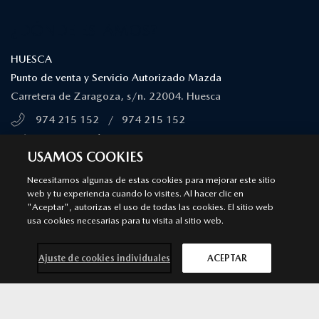
¿DÓNDE ESTAMOS?
HUESCA
Punto de venta y Servicio Autorizado Mazda
Carretera de Zaragoza, s/n. 22004. Huesca
974 215 152
/
974 215 152
MÁS INFORMACIÓN
USAMOS COOKIES
SÍGUENOS EN
Necesitamos algunas de estas cookies para mejorar este sitio
web y tu experiencia cuando lo visites. Al hacer clic en
"Aceptar", autorizas el uso de todas las cookies. El sitio web
Aviso legal
Privacidad
Cookies
usa cookies necesarias para tu visita al sitio web.
Declaración de accesibilidad
Ley de Servicios Digitales
© 2026 Mazda España | Todos los derechos reservados |
Web by
Ajuste de cookies individuales
ACEPTAR
All In Media
Contacta con
Solicita una
Prueba de
Cita previa