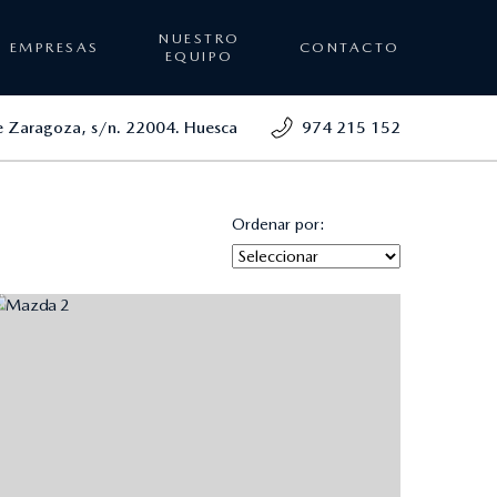
NUESTRO
EMPRESAS
CONTACTO
EQUIPO
e Zaragoza, s/n. 22004. Huesca
974 215 152
Ordenar por: