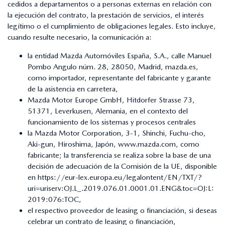
cedidos a departamentos o a personas externas en relación con
la ejecución del contrato, la prestación de servicios, el interés
legítimo o el cumplimiento de obligaciones legales. Esto incluye,
cuando resulte necesario, la comunicación a:
la entidad Mazda Automóviles España, S.A., calle Manuel
Pombo Angulo núm. 28, 28050, Madrid, mazda.es,
como importador, representante del fabricante y garante
de la asistencia en carretera,
Mazda Motor Europe GmbH, Hitdorfer Strasse 73,
51371, Leverkusen, Alemania, en el contexto del
funcionamiento de los sistemas y procesos centrales
la Mazda Motor Corporation, 3-1, Shinchi, Fuchu-cho,
Aki-gun, Hiroshima, Japón, www.mazda.com, como
fabricante; la transferencia se realiza sobre la base de una
decisión de adecuación de la Comisión de la UE, disponible
en
https://eur-lex.europa.eu/legalontent/EN/TXT/?
uri=uriserv:OJ.L_.2019.076.01.0001.01.ENG&toc=OJ:L:
2019:076:TOC
,
el respectivo proveedor de leasing o financiación, si deseas
celebrar un contrato de leasing o financiación,