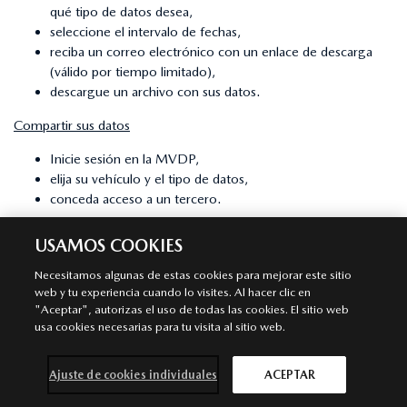
qué tipo de datos desea,
seleccione el intervalo de fechas,
reciba un correo electrónico con un enlace de descarga
(válido por tiempo limitado),
descargue un archivo con sus datos.
Compartir sus datos
Inicie sesión en la MVDP,
elija su vehículo y el tipo de datos,
conceda acceso a un tercero.
Dejar de compartir o suprimir datos
USAMOS COOKIES
Elimine un vehículo de su cuenta: esto pone fin al acceso a
Necesitamos algunas de estas cookies para mejorar este sitio
sus datos,
web y tu experiencia cuando lo visites. Al hacer clic en
revoque el permiso de uso compartido de terceros a
"Aceptar", autorizas el uso de todas las cookies. El sitio web
través de la Gestión de Acceso,
usa cookies necesarias para tu visita al sitio web.
borre su cuenta MVDP: esto borrará su perfil.
¿Utilizará Mazda sus datos y para qué? ¿Tendrán acceso a
Ajuste de cookies individuales
ACEPTAR
ellos terceros?