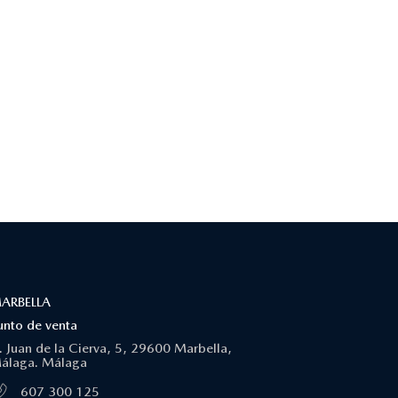
ARBELLA
unto de venta
. Juan de la Cierva, 5, 29600 Marbella,
álaga. Málaga
607 300 125