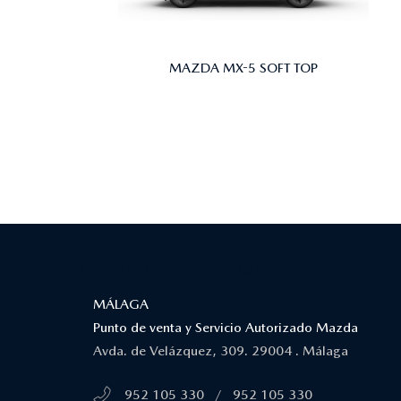
MAZDA MX-5 SOFT TOP
¿DÓNDE ESTAMOS?
MÁLAGA
Punto de venta y Servicio Autorizado Mazda
Avda. de Velázquez, 309. 29004 . Málaga
952 105 330
/
952 105 330