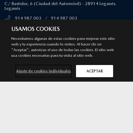
C/ Bastidor, 6 (Ciudad del Automóvil) - 28914 Leganés.
Leganés
914 987 003
/
914 987 003
MÁS INFORMACIÓN
USAMOS COOKIES
Necesitamos algunas de estas cookies para mejorar este sitio
web y tu experiencia cuando lo visites. Al hacer clic en
MAJADAHONDA
"Aceptar", autorizas el uso de todas las cookies. El sitio web
Punto de venta y Servicio Autorizado Mazda
usa cookies necesarias para tu visita al sitio web.
Calle Ciruela, 14 - 28222 Majadahonda. Majadahonda
Ajuste de cookies individuales
ACEPTAR
911 091 430
/
911 091 430
MÁS INFORMACIÓN
SOLICITA MÁS
Mazda 2
por 25.990 €*
INFORMACIÓN
ALCORCÓN
Punto de venta y Servicio Autorizado Mazda
Avenida Argentina 3. 28922 Alcorcón. Madrid. Alcorcón
916 426 081
/
916 426 081