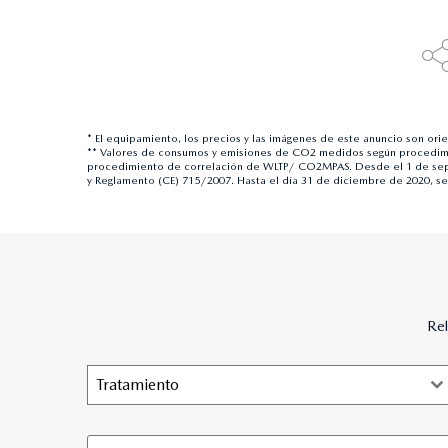
* El equipamiento, los precios y las imágenes de este anuncio son ori
** Valores de consumos y emisiones de CO2 medidos según procedimi
procedimiento de correlación de WLTP/ CO2MPAS. Desde el 1 de sept
y Reglamento (CE) 715/2007. Hasta el día 31 de diciembre de 2020, s
Rel
Tratamiento