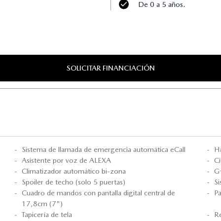
De 0 a 5 años.
SOLICITAR FINANCIACIÓN
Sistema de llamada de emergencia automática eCall
H
Asistente por voz de ALEXA
Ci
Climatizador automático bi-zona
G-
Spoiler de techo (solo 5 puertas)
S
Cuadro de mandos con pantalla digital central de
Pa
17,8cm (7")
Tapicería de tela
Re