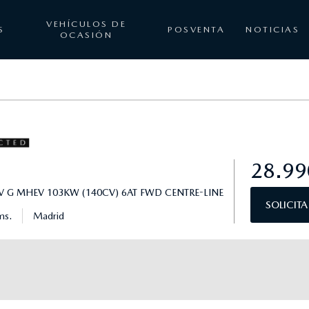
VEHÍCULOS DE
S
POSVENTA
NOTICIAS
OCASIÓN
3
28.99
IV G MHEV 103KW (140CV) 6AT FWD CENTRE-LINE
SOLICIT
ms.
Madrid