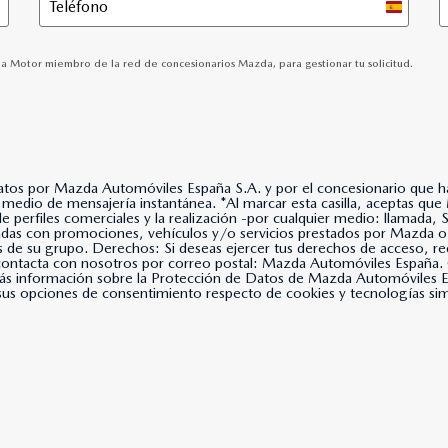
Spain
+34
oba Motor miembro de la red de concesionarios Mazda, para gestionar tu solicitud.
datos por Mazda Automóviles España S.A. y por el concesionario que hay
lla, aceptas que Mazda Automóviles España, S.A. use tus datos para
 de perfiles comerciales y la realización -por cualquier medio: llama
nadas con promociones, vehículos y/o servicios prestados por Mazda o
s de su grupo. Derechos: Si deseas ejercer tus derechos de acceso, rec
, contacta con nosotros por correo postal: Mazda Automóviles Espa
s información sobre la Protección de Datos de Mazda Automóviles Es
us opciones de consentimiento respecto de cookies y tecnologías simil