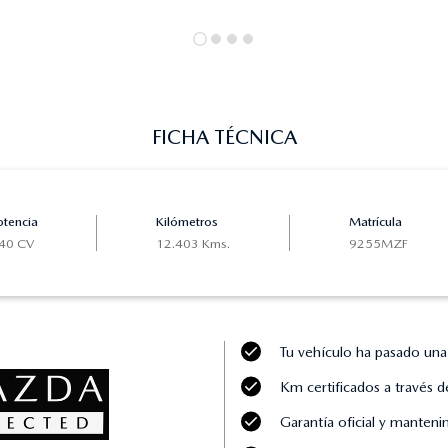
FICHA TÉCNICA
otencia
Kilómetros
Matrícula
40 CV
12.403 Kms.
9255MZF
Tu vehículo ha pasado una
Km certificados a través d
Garantía oficial y manten