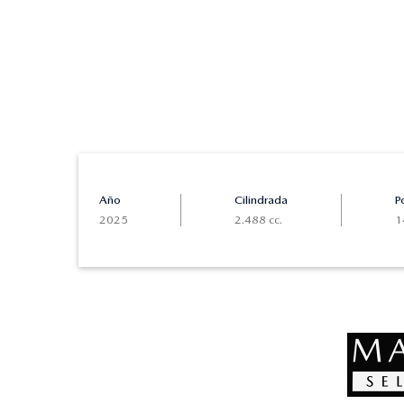
Año
Cilindrada
P
2025
2.488 cc.
1