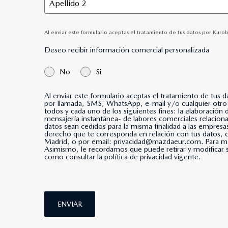
Al enviar este formulario aceptas el tratamiento de tus datos por Kur
Deseo recibir información comercial personalizada
No
Si
Al enviar este formulario aceptas el tratamiento de tus 
por llamada, SMS, WhatsApp, e-mail y/o cualquier otro medio de mensajería instantánea. *Al marcar esta casi
todos y cada uno de los siguientes fines: la elaboración
mensajería instantánea- de labores comerciales relacio
datos sean cedidos para la misma finalidad a las empresa
derecho que te corresponda en relación con tus datos
Madrid, o por email: privacidad@mazdaeur.com. Para má
Asimismo, le recordamos que puede retirar y modificar s
como consultar la política de privacidad vigente.
ENVIAR