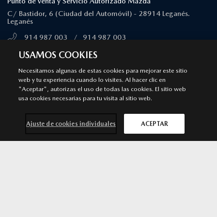
Punto de venta y Servicio Autorizado Mazda
C/ Bastidor, 6 (Ciudad del Automóvil) - 28914 Leganés.
Leganés
914 987 003
/
914 987 003
MÁS INFORMACIÓN
USAMOS COOKIES
Necesitamos algunas de estas cookies para mejorar este sitio
web y tu experiencia cuando lo visites. Al hacer clic en
MAJADAHONDA
"Aceptar", autorizas el uso de todas las cookies. El sitio web
Punto de venta y Servicio Autorizado Mazda
usa cookies necesarias para tu visita al sitio web.
Calle Ciruela, 14 - 28222 Majadahonda. Majadahonda
Ajuste de cookies individuales
ACEPTAR
911 091 430
/
911 091 430
MÁS INFORMACIÓN
Mazda CX-5
SOLICITA MÁS
por 38.535 €*
INFORMACIÓN
ALCORCÓN
Punto de venta y Servicio Autorizado Mazda
Avenida Argentina 3. 28922 Alcorcón. Madrid. Alcorcón
916 426 081
/
916 426 081