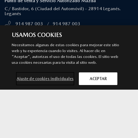
Punto de venta y Servicio Autorizado Mazda
C/ Bastidor, 6 (Ciudad del Automóvil) - 28914 Leganés.
Leganés
914 987 003
/
914 987 003
MÁS INFORMACIÓN
USAMOS COOKIES
Necesitamos algunas de estas cookies para mejorar este sitio
web y tu experiencia cuando lo visites. Al hacer clic en
MAJADAHONDA
"Aceptar", autorizas el uso de todas las cookies. El sitio web
Punto de venta y Servicio Autorizado Mazda
usa cookies necesarias para tu visita al sitio web.
Calle Ciruela, 14 - 28222 Majadahonda. Majadahonda
Ajuste de cookies individuales
ACEPTAR
911 091 430
/
911 091 430
MÁS INFORMACIÓN
Mazda CX-80
SOLICITA MÁS
por 52.990 €*
INFORMACIÓN
ALCORCÓN
Punto de venta y Servicio Autorizado Mazda
Avenida Argentina 3. 28922 Alcorcón. Madrid. Alcorcón
916 426 081
/
916 426 081