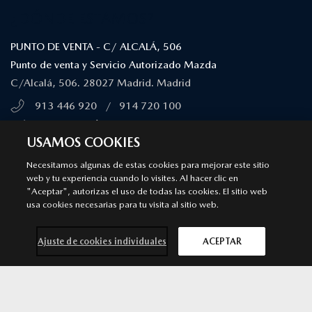
¿DÓNDE ESTAMOS?
PUNTO DE VENTA - C/ ALCALÁ, 506
Punto de venta y Servicio Autorizado Mazda
C/Alcalá, 506. 28027 Madrid. Madrid
913 446 920
/
914 720 100
MÁS INFORMACIÓN
USAMOS COOKIES
Necesitamos algunas de estas cookies para mejorar este sitio
PUNTO DE VENTA - C/ ALBERTO ALCOCER, 31
web y tu experiencia cuando lo visites. Al hacer clic en
"Aceptar", autorizas el uso de todas las cookies. El sitio web
Punto de venta y Servicio Autorizado Mazda
usa cookies necesarias para tu visita al sitio web.
c/ Alberto Alcocer, 31. 28036. Madrid
913 446 920
/
914 720 100
Ajuste de cookies individuales
ACEPTAR
MÁS INFORMACIÓN
Contacta con
Solicita una
Prueba de
Cita previa
PUNTO DE VENTA - C/ NARVÁEZ, 80
nosotros
oferta
conducción
taller