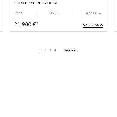
1.5 EXCLUSIVE LINE CVT 85KW
2025
Hibrido
8.502 Kms.
21.900 €*
SABER MÁS
1
2
3
4
Siguiente