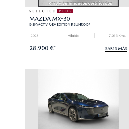
MAZDA MX-30
E-SKYACTIV R-EV EDITION R SUNROOF
2023
Hibrido
7.013 Kms.
28.900 €*
SABER MÁS