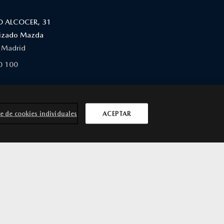
O ALCOCER, 31
orizado Mazda
. Madrid
0 100
FUENCARRAL, 4 ALCOBENDAS (DENTRO DE
E)
e de cookies individuales
ACEPTAR
orizado Mazda
rr. de Fuencarral, 4 Alcobendas CP: 28108.
0 100
, ALCOBENDAS 28108 MADRID
orizado Mazda