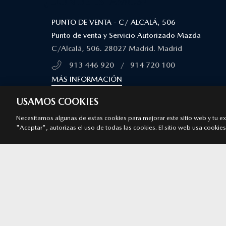
¿DÓNDE ESTAMOS?
PUNTO DE VENTA - C/ ALCALÁ, 506
Punto de venta y Servicio Autorizado Mazda
C/Alcalá, 506. 28027 Madrid. Madrid
913 446 920
/
914 720 100
MÁS INFORMACIÓN
USAMOS COOKIES
PUNTO DE VENTA - C/ NARVÁEZ, 80
Punto de venta y Servicio Autorizado Mazda
Necesitamos algunas de estas cookies para mejorar este sitio web y tu expe
"Aceptar", autorizas el uso de todas las cookies. El sitio web usa cookies 
c/ Narváez, 80 28009 Madrid. Madrid
913 446 920
/
914 720 100
MÁS INFORMACIÓN
PUNTO DE VENTA VEHÍCULO DE OCASIÓN - KM0 - 
ALCOBENDAS
Punto de venta y Servicio Autorizado Mazda