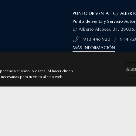
PUNTO DE VENTA - C/ ALBERT
Punto de venta y Servicio Aut
c/ Alberto Alcocer, 31. 28036
913 446 920
/
914 72
MÁS INFORMACIÓN
PUNTO DE VENTA - CTRA DE 
CENTRO COMERCIAL RIO NORT
Ajust
riencia cuando lo visites. Al hacer clic en
Punto de venta y Servicio Aut
necesarias para tu visita al sitio web.
Centro Comercial Rio Norte Ca
Alcobendas
913 446 920
/
914 72
MÁS INFORMACIÓN
C/ DE LA METALURGIA 2,
TALLER - C/ ARAGONESES, 2
Punto de venta y Servicio Aut