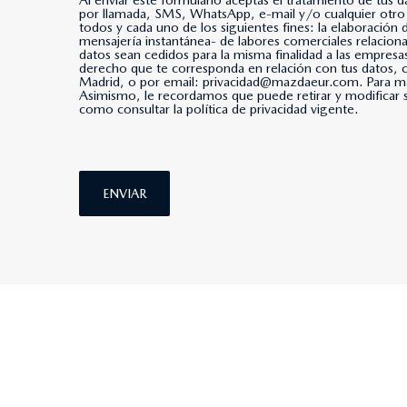
Al enviar este formulario aceptas el tratamiento de tus 
por llamada, SMS, WhatsApp, e-mail y/o cualquier otro medio de mensajería instantánea. *Al marcar esta casi
todos y cada uno de los siguientes fines: la elaboración
mensajería instantánea- de labores comerciales relacio
datos sean cedidos para la misma finalidad a las empresa
derecho que te corresponda en relación con tus datos
Madrid, o por email: privacidad@mazdaeur.com. Para má
Asimismo, le recordamos que puede retirar y modificar s
como consultar la política de privacidad vigente.
ENVIAR