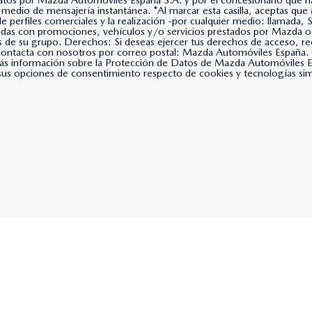
datos por Mazda Automóviles España S.A. y por el concesionario que hay
lla, aceptas que Mazda Automóviles España, S.A. use tus datos para
 de perfiles comerciales y la realización -por cualquier medio: llama
nadas con promociones, vehículos y/o servicios prestados por Mazda o
s de su grupo. Derechos: Si deseas ejercer tus derechos de acceso, rec
, contacta con nosotros por correo postal: Mazda Automóviles Espa
s información sobre la Protección de Datos de Mazda Automóviles Es
us opciones de consentimiento respecto de cookies y tecnologías simil