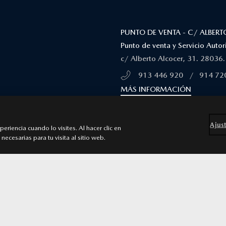
PUNTO DE VENTA - C/ ALBERT
Punto de venta y Servicio Aut
c/ Alberto Alcocer, 31. 28036
913 446 920
/
914 72
MÁS INFORMACIÓN
PUNTO DE VENTA - CTRA DE 
CENTRO COMERCIAL RIO NORT
Ajust
riencia cuando lo visites. Al hacer clic en
Punto de venta y Servicio Aut
necesarias para tu visita al sitio web.
Centro Comercial Rio Norte Ca
Alcobendas
913 446 920
/
914 72
MÁS INFORMACIÓN
C/ DE LA METALURGIA 2,
TALLER - C/ ARAGONESES, 2