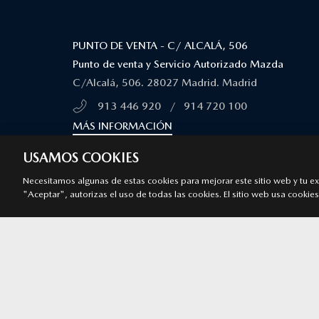
¿DÓNDE ESTAMOS?
PUNTO DE VENTA - C/ ALCALÁ, 506
Punto de venta y Servicio Autorizado Mazda
C/Alcalá, 506. 28027 Madrid. Madrid
913 446 920
/
914 720 100
MÁS INFORMACIÓN
USAMOS COOKIES
PUNTO DE VENTA - C/ NARVÁEZ, 80
Punto de venta y Servicio Autorizado Mazda
Necesitamos algunas de estas cookies para mejorar este sitio web y tu expe
"Aceptar", autorizas el uso de todas las cookies. El sitio web usa cookies 
c/ Narváez, 80 28009 Madrid. Madrid
913 446 920
/
914 720 100
MÁS INFORMACIÓN
PUNTO DE VENTA VEHÍCULO DE OCASIÓN - KM0 - 
ALCOBENDAS