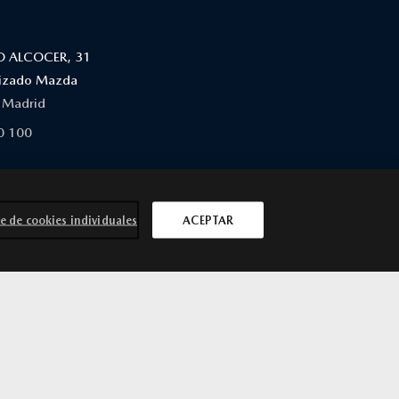
O ALCOCER, 31
orizado Mazda
. Madrid
0 100
FUENCARRAL, 4 ALCOBENDAS (DENTRO DE
E)
e de cookies individuales
ACEPTAR
orizado Mazda
rr. de Fuencarral, 4 Alcobendas CP: 28108.
0 100
, ALCOBENDAS 28108 MADRID