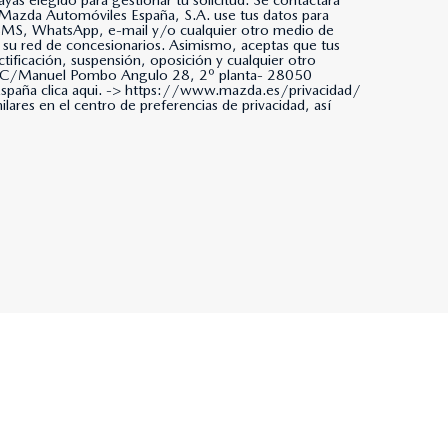
as elegido para gestionar tu solicitud. Se contactará
da, SMS, WhatsApp, e-mail y/o cualquier otro medio de
 su red de concesionarios. Asimismo, aceptas que tus
tificación, suspensión, oposición y cualquier otro
ña. C/Manuel Pombo Angulo 28, 2º planta- 28050
paña clica aqui. ->
https://www.mazda.es/privacidad/
ares en el centro de preferencias de privacidad, así