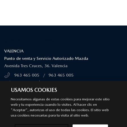
¿DÓNDE ESTAMOS?
VALENCIA
Punto de venta y Servicio Autorizado Mazda
Avenida Tres Cruces, 36. Valencia
963 465 005
/
963 465 005
MÁS INFORMACIÓN
USAMOS COOKIES
Necesitamos algunas de estas cookies para mejorar este sitio
PATERNA
web y tu experiencia cuando lo visites. Al hacer clic en
"Aceptar", autorizas el uso de todas las cookies. El sitio web
Punto de venta y Servicio Autorizado Mazda
usa cookies necesarias para tu visita al sitio web.
Calle Ciudad de Liria (Ctra. de La Cañada), 59. Paterna