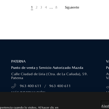
1
2
3
4
…
8
Siguiente
PATERNA
V
Punto de venta y Servicio Autorizado Mazda
P
Calle Ciudad de Liria (Ctra. de La Cañada), 59.
A
Paterna
V
963 400 611
/
963 400 611
MÁS INFORMACIÓN
M
Ajust
riencia cuando lo visites. Al hacer clic en