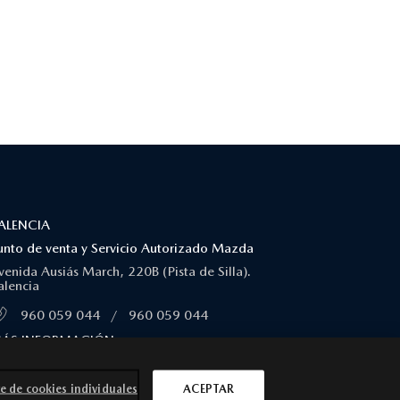
ALENCIA
unto de venta y Servicio Autorizado Mazda
venida Ausiás March, 220B (Pista de Silla).
alencia
960 059 044
/
960 059 044
ÁS INFORMACIÓN
e de cookies individuales
ACEPTAR