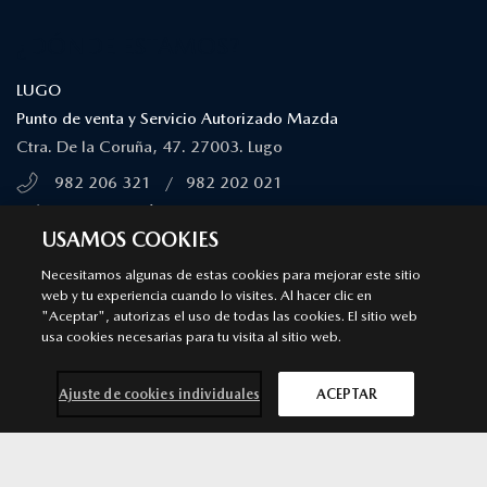
¿DÓNDE ESTAMOS?
LUGO
Punto de venta y Servicio Autorizado Mazda
Ctra. De la Coruña, 47. 27003. Lugo
982 206 321
/
982 202 021
MÁS INFORMACIÓN
USAMOS COOKIES
SÍGUENOS EN
Necesitamos algunas de estas cookies para mejorar este sitio
web y tu experiencia cuando lo visites. Al hacer clic en
"Aceptar", autorizas el uso de todas las cookies. El sitio web
Aviso legal
Privacidad
Cookies
usa cookies necesarias para tu visita al sitio web.
Declaración de accesibilidad
Ley de Servicios Digitales
© 2026 Mazda España | Todos los derechos reservados |
Web by
Ajuste de cookies individuales
ACEPTAR
All In Media
Contacta con
Solicita una
Prueba de
Cita previa