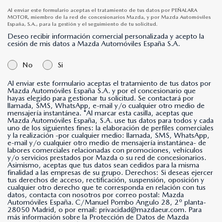
Al enviar este formulario aceptas el tratamiento de tus datos por PEÑALARA
MOTOR, miembro de la red de concesionarios Mazda, y por Mazda Automóviles
España, S.A., para la gestión y el seguimiento de tu solicitud.
Deseo recibir información comercial personalizada y acepto la
cesión de mis datos a Mazda Automóviles España S.A.
No
Si
Al enviar este formulario aceptas el tratamiento de tus datos por
Mazda Automóviles España S.A. y por el concesionario que
hayas elegido para gestionar tu solicitud. Se contactará por
llamada, SMS, WhatsApp, e-mail y/o cualquier otro medio de
mensajería instantánea. *Al marcar esta casilla, aceptas que
Mazda Automóviles España, S.A. use tus datos para todos y cada
uno de los siguientes fines: la elaboración de perfiles comerciales
y la realización -por cualquier medio: llamada, SMS, WhatsApp,
e-mail y/o cualquier otro medio de mensajería instantánea- de
labores comerciales relacionadas con promociones, vehículos
y/o servicios prestados por Mazda o su red de concesionarios.
Asimismo, aceptas que tus datos sean cedidos para la misma
finalidad a las empresas de su grupo. Derechos: Si deseas ejercer
tus derechos de acceso, rectificación, suspensión, oposición y
cualquier otro derecho que te corresponda en relación con tus
datos, contacta con nosotros por correo postal: Mazda
Automóviles España. C/Manuel Pombo Angulo 28, 2º planta-
28050 Madrid, o por email: privacidad@mazdaeur.com. Para
más información sobre la Protección de Datos de Mazda