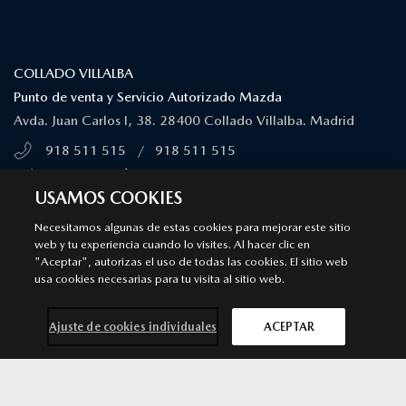
¿DÓNDE ESTAMOS?
COLLADO VILLALBA
Punto de venta y Servicio Autorizado Mazda
Avda. Juan Carlos I, 38. 28400 Collado Villalba. Madrid
918 511 515
/
918 511 515
MÁS INFORMACIÓN
USAMOS COOKIES
Necesitamos algunas de estas cookies para mejorar este sitio
SEGOVIA
web y tu experiencia cuando lo visites. Al hacer clic en
"Aceptar", autorizas el uso de todas las cookies. El sitio web
Punto de venta y Servicio Autorizado Mazda
usa cookies necesarias para tu visita al sitio web.
C/ Navacerrada (Pol. Ind. El Cerro), 1. 40006. Segovia
921 413 037
/
921 413 037
Ajuste de cookies individuales
ACEPTAR
MÁS INFORMACIÓN
Contacta con
Solicita una
Prueba de
Cita previa