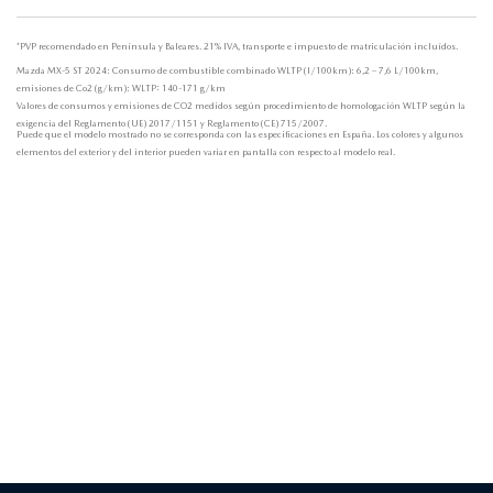
*PVP recomendado en Península y Baleares. 21% IVA, transporte e impuesto de matriculación incluídos.
Mazda MX-5 ST 2024: Consumo de combustible combinado WLTP (l/100km): 6,2 – 7,6 L/100km,
emisiones de Co2 (g/km): WLTP: 140-171 g/km
Valores de consumos y emisiones de CO2 medidos según procedimiento de homologación WLTP según la
exigencia del Reglamento (UE) 2017/1151 y Reglamento (CE) 715/2007.
Puede que el modelo mostrado no se corresponda con las especificaciones en España. Los colores y algunos
elementos del exterior y del interior pueden variar en pantalla con respecto al modelo real.