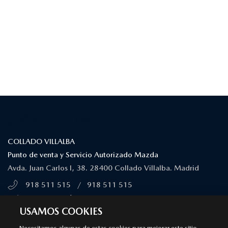
¿DÓNDE ESTAMOS?
COLLADO VILLALBA
Punto de venta y Servicio Autorizado Mazda
Avda. Juan Carlos I, 38. 28400 Collado Villalba. Madrid
918 511 515
/
918 511 515
MÁS INFORMACIÓN
USAMOS COOKIES
Necesitamos algunas de estas cookies para mejorar este sitio