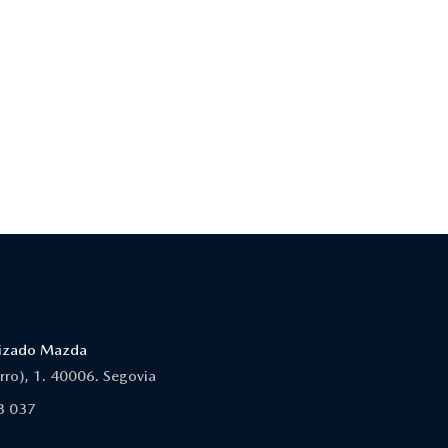
orizado Mazda
erro), 1. 40006. Segovia
3 037