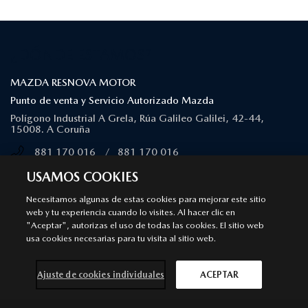
¿DÓNDE ESTAMOS?
MAZDA RESNOVA MOTOR
Punto de venta y Servicio Autorizado Mazda
Polígono Industrial A Grela, Rúa Galileo Galilei, 42-44,
15008. A Coruña
881 170 016
/
881 170 016
MÁS INFORMACIÓN
USAMOS COOKIES
Necesitamos algunas de estas cookies para mejorar este sitio
SÍGUENOS EN
web y tu experiencia cuando lo visites. Al hacer clic en
"Aceptar", autorizas el uso de todas las cookies. El sitio web
usa cookies necesarias para tu visita al sitio web.
Aviso legal
Privacidad
Cookies
Declaración de accesibilidad
Ley de Servicios Digitales
Ajuste de cookies individuales
ACEPTAR
© 2026 Mazda España | Todos los derechos reservados |
Web by
All In Media