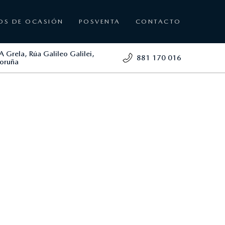
OS DE OCASIÓN
POSVENTA
CONTACTO
A Grela, Rúa Galileo Galilei,
881 170 016
oruña