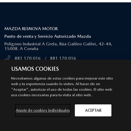
¿DÓNDE ESTAMOS?
MAZDA RESNOVA MOTOR
Punto de venta y Servicio Autorizado Mazda
Polígono Industrial A Grela, Rúa Galileo Galilei, 42-44,
15008. A Coruña
881 170 016
/
881 170 016
MÁS INFORMACIÓN
USAMOS COOKIES
Necesitamos algunas de estas cookies para mejorar este sitio
SÍGUENOS EN
web y tu experiencia cuando lo visites. Al hacer clic en
"Aceptar", autorizas el uso de todas las cookies. El sitio web
usa cookies necesarias para tu visita al sitio web.
Aviso legal
Privacidad
Cookies
Declaración de accesibilidad
Ley de Servicios Digitales
Ajuste de cookies individuales
ACEPTAR
© 2026 Mazda España | Todos los derechos reservados |
Web by
All In Media