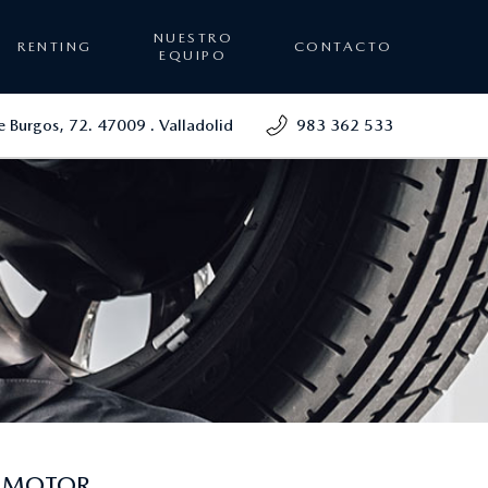
NUESTRO
RENTING
CONTACTO
EQUIPO
 Burgos, 72. 47009 . Valladolid
983 362 533
Z MOTOR