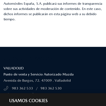
Automóviles España, S.A. publicará sus informes de transparencia
sobre sus actividades de moderación de contenido. En este caso,
dichos informes se publicarán en esta página web a su debido
tiempo.
¿DÓNDE ESTAMOS?
VALLADOLID
Punto de venta y Servicio Autorizado Mazda
Avenida de Burgos, 72. 47009 . Valladolid
983 362 533
/
983 362 530
MÁS INFORMACIÓN
USAMOS COOKIES