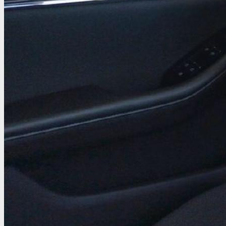
Ficha técnica
Ficha técnica
Año
2025
Cilindrada
2.488 cc.
Potencia
140 CV
Kilómetros
2.800 Kms.
Matrícula
8441NJR
Combustible
Gasolina
Transmisión
Manual
Incluye todas las características de Mazda Selected y además:
Unidades exclusivas.
Opción de compra mediante Flexiopción MazdaSelected Plus.
Garantía de recompra con Flexiopción.
Posibilidad de cobertura mecánica hasta el 10º año o