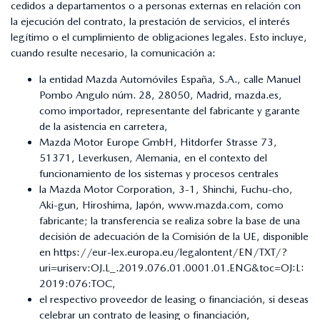
cedidos a departamentos o a personas externas en relación con
la ejecución del contrato, la prestación de servicios, el interés
legítimo o el cumplimiento de obligaciones legales. Esto incluye,
cuando resulte necesario, la comunicación a:
la entidad Mazda Automóviles España, S.A., calle Manuel
Pombo Angulo núm. 28, 28050, Madrid, mazda.es,
como importador, representante del fabricante y garante
de la asistencia en carretera,
Mazda Motor Europe GmbH, Hitdorfer Strasse 73,
51371, Leverkusen, Alemania, en el contexto del
funcionamiento de los sistemas y procesos centrales
la Mazda Motor Corporation, 3-1, Shinchi, Fuchu-cho,
Aki-gun, Hiroshima, Japón, www.mazda.com, como
fabricante; la transferencia se realiza sobre la base de una
decisión de adecuación de la Comisión de la UE, disponible
en
https://eur-lex.europa.eu/legalontent/EN/TXT/?
uri=uriserv:OJ.L_.2019.076.01.0001.01.ENG&toc=OJ:L:
2019:076:TOC
,
el respectivo proveedor de leasing o financiación, si deseas
celebrar un contrato de leasing o financiación,