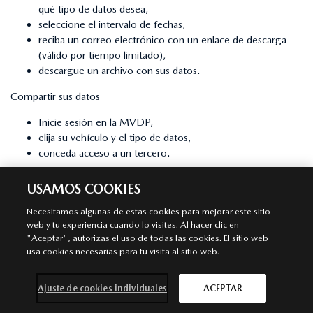
qué tipo de datos desea,
seleccione el intervalo de fechas,
reciba un correo electrónico con un enlace de descarga
(válido por tiempo limitado),
descargue un archivo con sus datos.
Compartir sus datos
Inicie sesión en la MVDP,
elija su vehículo y el tipo de datos,
conceda acceso a un tercero.
Dejar de compartir o suprimir datos
USAMOS COOKIES
Elimine un vehículo de su cuenta: esto pone fin al acceso a
Necesitamos algunas de estas cookies para mejorar este sitio
sus datos,
web y tu experiencia cuando lo visites. Al hacer clic en
revoque el permiso de uso compartido de terceros a
"Aceptar", autorizas el uso de todas las cookies. El sitio web
través de la Gestión de Acceso,
usa cookies necesarias para tu visita al sitio web.
borre su cuenta MVDP: esto borrará su perfil.
¿Utilizará Mazda sus datos y para qué? ¿Tendrán acceso a
Ajuste de cookies individuales
ACEPTAR
ellos terceros?