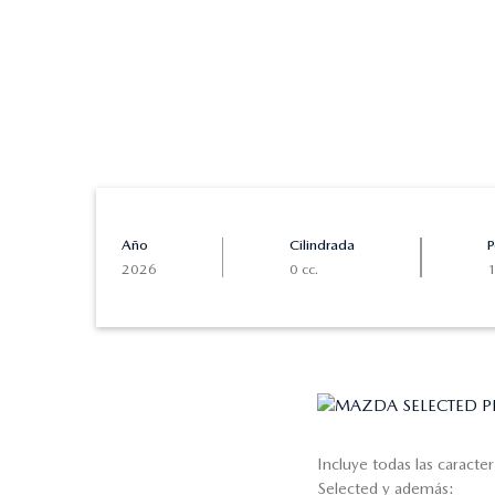
Año
Cilindrada
P
2026
0 cc.
Incluye todas las caracte
Selected y además: