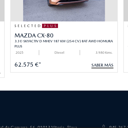
MAZDA CX-80
3.3 E-SKYACTIV D MHEV 187 KW (254 CV) 8AT AWD HOMURA
PLUS
2025
Diesel
3.980 Kms.
62.575 €*
SABER MÁS
S
tal de Gamarra, 56. 01013 Vitoria. Álava
945 267 