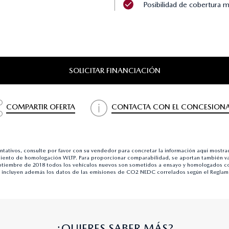
Posibilidad de cobertura 
SOLICITAR FINANCIACIÓN
COMPARTIR OFERTA
CONTACTA CON EL CONCESIONA
ientativos, consulte por favor con su vendedor para concretar la información aquí most
ento de homologación WLTP. Para proporcionar comparabilidad, se aportan también v
iembre de 2018 todos los vehículos nuevos son sometidos a ensayo y homologados con
e incluyen además los datos de las emisiones de CO2 NEDC correlados según el Reglam
¿QUIERES SABER MÁS?