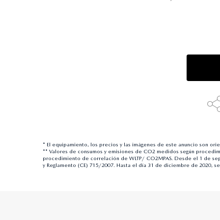
* El equipamiento, los precios y las imágenes de este anuncio son or
** Valores de consumos y emisiones de CO2 medidos según procedimi
procedimiento de correlación de WLTP/ CO2MPAS. Desde el 1 de sept
y Reglamento (CE) 715/2007. Hasta el día 31 de diciembre de 2020, s