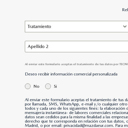
Rel
Tratamiento
Al enviar este formulario aceptas el tratamiento de tus datos por TEC
Deseo recibir información comercial personalizada
No
Si
Al enviar este formulario aceptas el tratamiento de tus 
por llamada, SMS, WhatsApp, e-mail y/o cualquier otro medio de mensajería instantánea. *Al marcar esta casi
todos y cada uno de los siguientes fines: la elaboración
mensajería instantánea- de labores comerciales relacio
datos sean cedidos para la misma finalidad a las empresa
derecho que te corresponda en relación con tus datos
Madrid, o por email: privacidad@mazdaeur.com. Para má