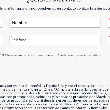
lena el formulario y nos pondremos en contacto contigo lo antes posi
NOARABA miembro de la red de concesionarios Mazda, para gestionar tu solicitud.
datos por Mazda Automóviles España S.A. y por el concesionario que hay
lla, aceptas que Mazda Automóviles España, S.A. use tus datos para
 de perfiles comerciales y la realización -por cualquier medio: llama
nadas con promociones, vehículos y/o servicios prestados por Mazda o
s de su grupo. Derechos: Si deseas ejercer tus derechos de acceso, rec
, contacta con nosotros por correo postal: Mazda Automóviles Espa
s información sobre la Protección de Datos de Mazda Automóviles Es