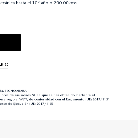
mecánica hasta el 10º año o 200.00kms.
RIO
rada. TECNOARABA.
alores de emisiones NEDC que se han obtenido mediante el
 arreglo al WLTP, de conformidad con el Reglamento (UE) 2017/1151
ento de Ejecución (UE) 2017/1153.