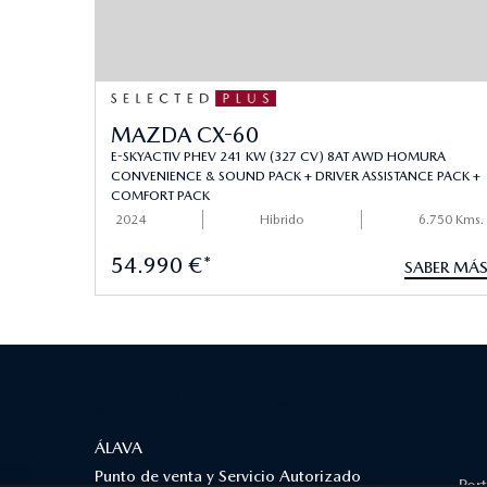
MAZDA CX-60
E-SKYACTIV PHEV 241 KW (327 CV) 8AT AWD HOMURA
CONVENIENCE & SOUND PACK + DRIVER ASSISTANCE PACK +
COMFORT PACK
2024
Hibrido
6.750 Kms.
54.990 €*
SABER MÁ
¿DÓNDE ESTAMOS?
ÁLAVA
Punto de venta y Servicio Autorizado
Por