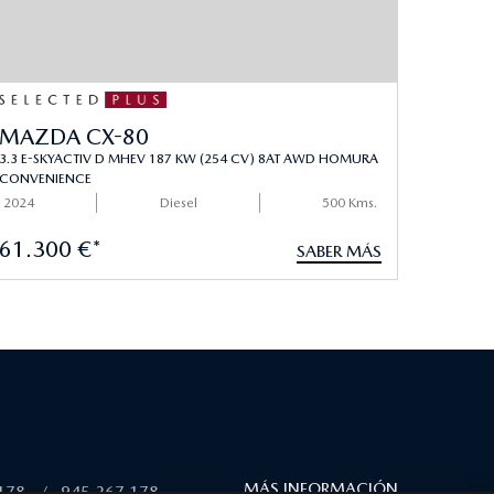
MAZDA CX-80
3.3 E-SKYACTIV D MHEV 187 KW (254 CV) 8AT AWD HOMURA
CONVENIENCE
2024
Diesel
500 Kms.
61.300 €*
SABER MÁS
MÁS INFORMACIÓN
178
/
945 267 178