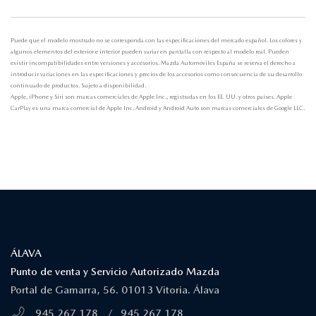
Puede que el modelo mostrado no se corresponda con las especificaciones del mercado español. Los colores y
algunos elementos del exterior e interior pueden variar en pantalla con respecto al modelo real. Pueden
existir incompatibilidades entre versiones y accesorios. Mazda Automóviles España se reserva el derecho a
introducir variaciones en las especificaciones y precios de los accesorios como consecuencia de su desarrollo
continuado de productos. Sujeto a disponibilidad.
Apple, iPhone y Siri son marcas comerciales de Apple Inc., registradas en los EE. UU. y otros países. Apple
CarPlay es una marca comercial de Apple Inc. Android y Android Auto son marcas comerciales de Google LLC.
¿DÓNDE ESTAMOS?
ÁLAVA
Punto de venta y Servicio Autorizado Mazda
Portal de Gamarra, 56. 01013 Vitoria. Álava
945 267 178
/
945 267 178