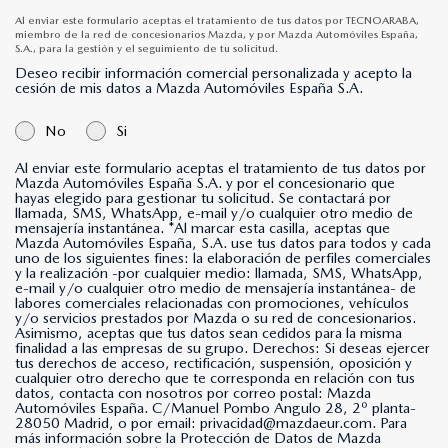
Al enviar este formulario aceptas el tratamiento de tus datos por TECNOARABA,
miembro de la red de concesionarios Mazda, y por Mazda Automóviles España,
S.A., para la gestión y el seguimiento de tu solicitud.
Deseo recibir información comercial personalizada y acepto la
cesión de mis datos a Mazda Automóviles España S.A.
No
Si
Al enviar este formulario aceptas el tratamiento de tus datos por
Mazda Automóviles España S.A. y por el concesionario que
hayas elegido para gestionar tu solicitud. Se contactará por
llamada, SMS, WhatsApp, e-mail y/o cualquier otro medio de
mensajería instantánea. *Al marcar esta casilla, aceptas que
Mazda Automóviles España, S.A. use tus datos para todos y cada
uno de los siguientes fines: la elaboración de perfiles comerciales
y la realización -por cualquier medio: llamada, SMS, WhatsApp,
e-mail y/o cualquier otro medio de mensajería instantánea- de
labores comerciales relacionadas con promociones, vehículos
y/o servicios prestados por Mazda o su red de concesionarios.
Asimismo, aceptas que tus datos sean cedidos para la misma
finalidad a las empresas de su grupo. Derechos: Si deseas ejercer
tus derechos de acceso, rectificación, suspensión, oposición y
cualquier otro derecho que te corresponda en relación con tus
datos, contacta con nosotros por correo postal: Mazda
Automóviles España. C/Manuel Pombo Angulo 28, 2º planta-
28050 Madrid, o por email: privacidad@mazdaeur.com. Para
más información sobre la Protección de Datos de Mazda