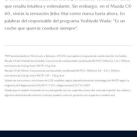
que resulta intuitiva y estimulante. Sin embargo, en el Mazda CX-
60, vivirás la sensación Jinba Ittai como nunca hasta ahora. En
palabras del responsable del programa Yoshiyuki Wada: “Es un
coche que querrás conducir siempre”.
*PVP recomendado en Península y Baleares. 21% IVA, transporte e impuesto de matriculación incluídos.
Mazda CX-60 Híbrido Enchufable: Consumo de combustible combinado WLTP (l/100km): 1,4 l/100km,
emisiones de Co2 (g/km): WLTP: 33 g/km.
Mazda CX-60 Diésel: Consumo de combustible combinado WLTP (l/100km): 5,0 – 5,5 l/100km,
emisiones de Co2 (g/km): WLTP: 129 – 142 g/km
Valores de consumos y emisiones de CO2 medidos según procedimiento de homologación WLTP según la
exigencia del Reglamento (UE) 2017/1151 y Reglamento (CE) 715/2007.
Puede que el modelo mostrado no se corresponda con las especificaciones del mercado español. Los colores y
algunos elementos del exterior e interior pueden variar en pantalla con respecto al modelo real.