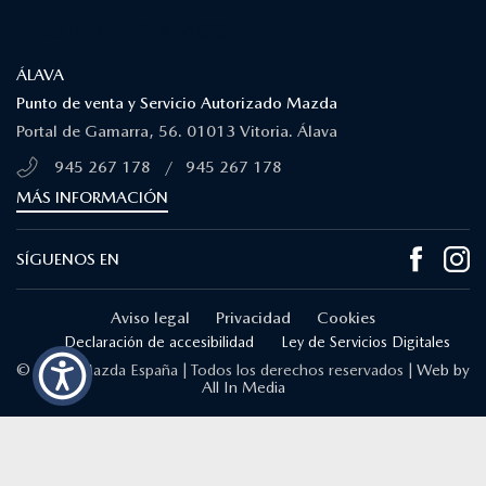
¿DÓNDE ESTAMOS?
ÁLAVA
Punto de venta y Servicio Autorizado Mazda
Portal de Gamarra, 56. 01013 Vitoria. Álava
945 267 178
/
945 267 178
MÁS INFORMACIÓN
SÍGUENOS EN
Aviso legal
Privacidad
Cookies
Declaración de accesibilidad
Ley de Servicios Digitales
© 2026 Mazda España | Todos los derechos reservados |
Web by
All In Media
Contacta con
Solicita una
Prueba de
Cita previa
nosotros
oferta
conducción
taller