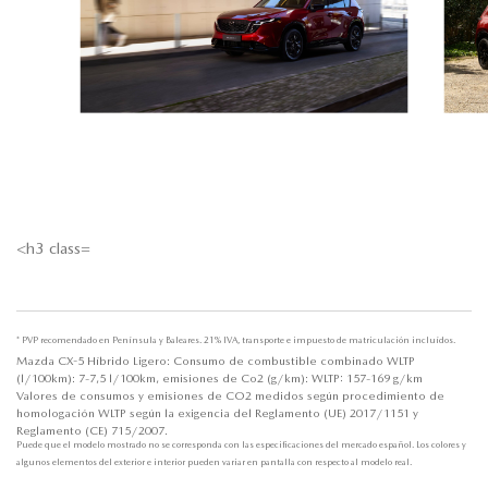
<h3 class=
* PVP recomendado en Península y Baleares. 21% IVA, transporte e impuesto de matriculación incluídos.
Mazda CX-5 Híbrido Ligero: Consumo de combustible combinado WLTP
(l/100km): 7-7,5 l/100km, emisiones de Co2 (g/km): WLTP: 157-169 g/km
Valores de consumos y emisiones de CO2 medidos según procedimiento de
homologación WLTP según la exigencia del Reglamento (UE) 2017/1151 y
Reglamento (CE) 715/2007.
Puede que el modelo mostrado no se corresponda con las especificaciones del mercado español. Los colores y
algunos elementos del exterior e interior pueden variar en pantalla con respecto al modelo real.