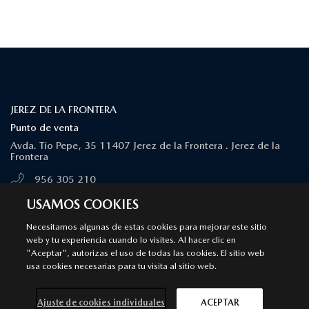
¿DÓNDE ESTAMOS?
JEREZ DE LA FRONTERA
Punto de venta
Avda. Tío Pepe, 35 11407 Jerez de la Frontera . Jerez de la
Frontera
956 305 210
MÁS INFORMACIÓN
USAMOS COOKIES
Necesitamos algunas de estas cookies para mejorar este sitio
web y tu experiencia cuando lo visites. Al hacer clic en
CÁDIZ
"Aceptar", autorizas el uso de todas las cookies. El sitio web
Punto de venta
usa cookies necesarias para tu visita al sitio web.
C/ Villa de Rota, s/n 11011. Cádiz
Ajuste de cookies individuales
ACEPTAR
956 200 103