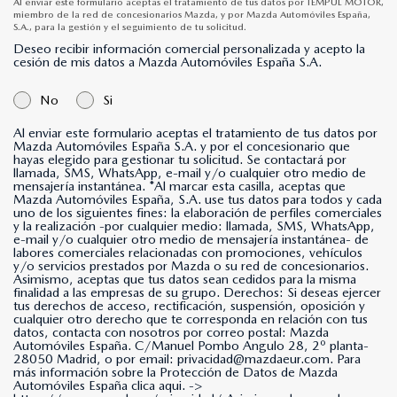
Al enviar este formulario aceptas el tratamiento de tus datos por TEMPUL MOTOR,
miembro de la red de concesionarios Mazda, y por Mazda Automóviles España,
S.A., para la gestión y el seguimiento de tu solicitud.
Deseo recibir información comercial personalizada y acepto la
cesión de mis datos a Mazda Automóviles España S.A.
No
Si
Al enviar este formulario aceptas el tratamiento de tus datos por
Mazda Automóviles España S.A. y por el concesionario que
hayas elegido para gestionar tu solicitud. Se contactará por
llamada, SMS, WhatsApp, e-mail y/o cualquier otro medio de
mensajería instantánea. *Al marcar esta casilla, aceptas que
Mazda Automóviles España, S.A. use tus datos para todos y cada
uno de los siguientes fines: la elaboración de perfiles comerciales
y la realización -por cualquier medio: llamada, SMS, WhatsApp,
e-mail y/o cualquier otro medio de mensajería instantánea- de
labores comerciales relacionadas con promociones, vehículos
y/o servicios prestados por Mazda o su red de concesionarios.
Asimismo, aceptas que tus datos sean cedidos para la misma
finalidad a las empresas de su grupo. Derechos: Si deseas ejercer
tus derechos de acceso, rectificación, suspensión, oposición y
cualquier otro derecho que te corresponda en relación con tus
datos, contacta con nosotros por correo postal: Mazda
Automóviles España. C/Manuel Pombo Angulo 28, 2º planta-
28050 Madrid, o por email: privacidad@mazdaeur.com. Para
más información sobre la Protección de Datos de Mazda
Automóviles España clica aqui. ->