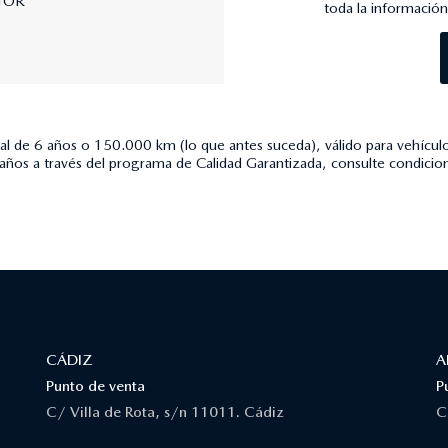
toda la informació
l de 6 años o 150.000 km (lo que antes suceda), válido para vehículo
 años a través del programa de Calidad Garantizada, consulte condici
CÁDIZ
A
Punto de venta
P
C/ Villa de Rota, s/n 11011. Cádiz
C