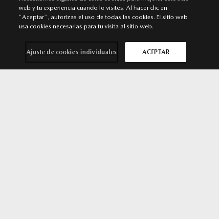
web y tu experiencia cuando lo visites. Al hacer clic en
CÁDIZ
"Aceptar", autorizas el uso de todas las cookies. El sitio web
Punto de venta
usa cookies necesarias para tu visita al sitio web.
C/ Villa de Rota, s/n 11011. Cádiz
Ajuste de cookies individuales
ACEPTAR
956 200 103
MÁS INFORMACIÓN
Contacta con
Solicita una
Prueba de
Cita previa
nosotros
oferta
conducción
taller
ALGECIRAS
Punto de venta
Carretera de Málaga, 71. Algeciras
856 624 060
MÁS INFORMACIÓN
SÍGUENOS EN