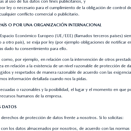
s al uso de tus datos con fines publicitarios, y
r ley o necesario para el cumplimiento de la obligación de control d
ualquier conflicto comercial o publicitario.
 PAÍS O POR UNA ORGANIZACIÓN INTERNACIONAL
del Espacio Económico Europeo (UE/EEE) (llamados terceros países) sie
a otro país), se exija por ley (por ejemplo obligaciones de notificar en
has dado tu consentimiento para ello.
s, como, por ejemplo, en relación con la intervención de otros prestado
a en relación a la existencia de un nivel razonable de protección de d
egidos y respetados de manera razonable de acuerdo con las exigencia
emos información detallada cuando nos la pidas.
adecuadas o razonables y la posibilidad, el lugar y el momento en que p
e recursos humanos de la empresa.
S DATOS
 derechos de protección de datos frente a nosotros. Si lo solicitas:
n con los datos almacenados por nosotros, de acuerdo con las normas 