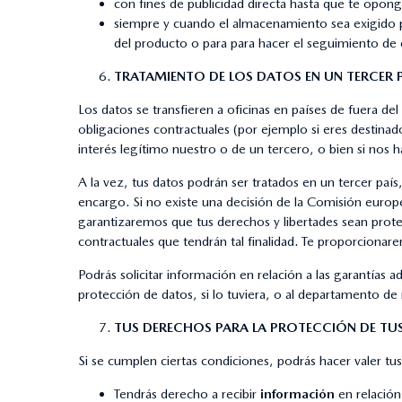
con fines de publicidad directa hasta que te oponga
siempre y cuando el almacenamiento sea exigido po
del producto o para para hacer el seguimiento de c
TRATAMIENTO DE LOS DATOS EN UN TERCER
Los datos se transfieren a oficinas en países de fuera 
obligaciones contractuales (por ejemplo si eres destinado 
interés legítimo nuestro o de un tercero, o bien si nos 
A la vez, tus datos podrán ser tratados en un tercer paí
encargo. Si no existe una decisión de la Comisión europe
garantizaremos que tus derechos y libertades sean prot
contractuales que tendrán tal finalidad. Te proporcionar
Podrás solicitar información en relación a las garantías 
protección de datos, si lo tuviera, o al departamento d
TUS DERECHOS PARA LA PROTECCIÓN DE TU
Si se cumplen ciertas condiciones, podrás hacer valer tus
Tendrás derecho a recibir
información
en relació