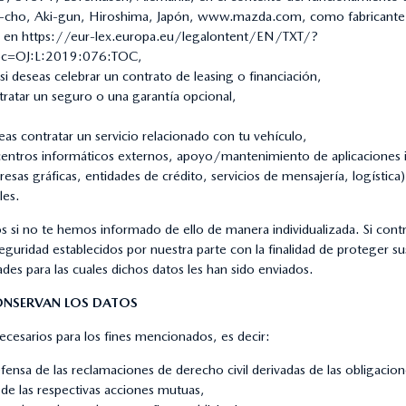
cho, Aki-gun, Hiroshima, Japón, www.mazda.com, como fabricante; la 
e en
https://eur-lex.europa.eu/legalontent/EN/TXT/?
toc=OJ:L:2019:076:TOC
,
si deseas celebrar un contrato de leasing o financiación,
tratar un seguro o una garantía opcional,
as contratar un servicio relacionado con tu vehículo,
centros informáticos externos, apoyo/mantenimiento de aplicaciones in
sas gráficas, entidades de crédito, servicios de mensajería, logística
les.
 si no te hemos informado de ello de manera individualizada. Si con
eguridad establecidos por nuestra parte con la finalidad de proteger 
dades para las cuales dichos datos les han sido enviados.
ONSERVAN LOS DATOS
cesarios para los fines mencionados, es decir:
fensa de las reclamaciones de derecho civil derivadas de las obligacione
 de las respectivas acciones mutuas,