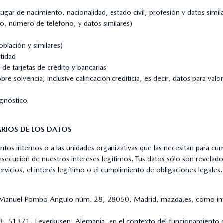
gar de nacimiento, nacionalidad, estado civil, profesión y datos simil
o, número de teléfono, y datos similares)
oblación y similares)
tidad
e tarjetas de crédito y bancarias
e solvencia, inclusive calificación crediticia, es decir, datos para valor
agnóstico
ARIOS DE LOS DATOS
tos internos o a las unidades organizativas que las necesitan para cum
onsecución de nuestros intereses legítimos. Tus datos sólo son revela
servicios, el interés legítimo o el cumplimiento de obligaciones legale
e Manuel Pombo Angulo núm. 28, 28050, Madrid, mazda.es, como impor
51371, Leverkusen, Alemania, en el contexto del funcionamiento de