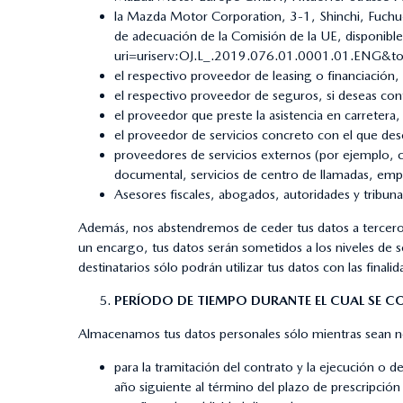
la Mazda Motor Corporation, 3-1, Shinchi, Fuchu-
de adecuación de la Comisión de la UE, disponibl
uri=uriserv:OJ.L_.2019.076.01.0001.01.ENG&
el respectivo proveedor de leasing o financiación, 
el respectivo proveedor de seguros, si deseas con
el proveedor que preste la asistencia en carretera,
el proveedor de servicios concreto con el que dese
proveedores de servicios externos (por ejemplo, 
documental, servicios de centro de llamadas, empre
Asesores fiscales, abogados, autoridades y tribuna
Además, nos abstendremos de ceder tus datos a terceros
un encargo, tus datos serán sometidos a los niveles de s
destinatarios sólo podrán utilizar tus datos con las finali
PERÍODO DE TIEMPO DURANTE EL CUAL SE C
Almacenamos tus datos personales sólo mientras sean ne
para la tramitación del contrato y la ejecución o de
año siguiente al término del plazo de prescripción