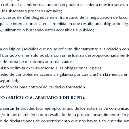
as o rellamadas a números que no han podido acceder a nuestro servicio
e los sistemas y procesos actuales;
 procesos de
due diligence
en el transcurso de la negociación de la c
opeas e internacionales, en la medida en que resulte una obligación leg
 utilizando o buscando datos accesibles al público;
 en litigios judiciales que no se refieran directamente a la relación con
e el borrado o si es solo posible con un esfuerzo desproporcionadament
os de toma de decisiones automatizados;
i no se limita exclusivamente a las obligaciones legales;
medio de controles de acceso y vigilancia por cámaras) en la medida 
 seguridad;
elefónicas para control de calidad o formación.
TO (ARTÍCULO 6, APARTADO 1 DEL RGPD).
 ciertas finalidades (por ejemplo, el uso de los sistemas de comunicac
net/intranet) también como resultado de tu propio consentimiento. En
ón de declaraciones de consentimiento que nos hayan sido emitidas ant