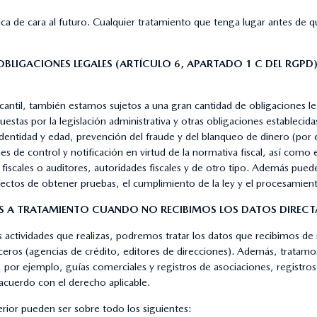
ica de cara al futuro. Cualquier tratamiento que tenga lugar antes de
 OBLIGACIONES LEGALES (ARTÍCULO 6, APARTADO 1 C DEL RGPD
antil, también estamos sujetos a una gran cantidad de obligaciones le
estas por la legislación administrativa y otras obligaciones establecidas
entidad y edad, prevención del fraude y del blanqueo de dinero (por e
s de control y notificación en virtud de la normativa fiscal, así como 
fiscales o auditores, autoridades fiscales y de otro tipo. Además pued
fectos de obtener pruebas, el cumplimiento de la ley y el procesamient
 A TRATAMIENTO CUANDO NO RECIBIMOS LOS DATOS DIRECTA
 las actividades que realizas, podremos tratar los datos que recibimos
ceros (agencias de crédito, editores de direcciones). Además, tratam
r ejemplo, guías comerciales y registros de asociaciones, registros civ
acuerdo con el derecho aplicable.
erior pueden ser sobre todo los siguientes: