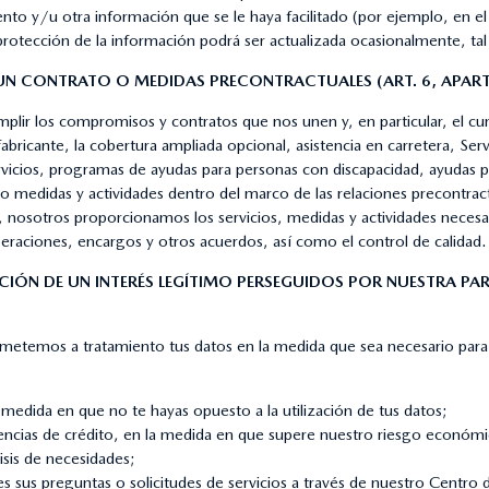
nto y/u otra información que se le haya facilitado (por ejemplo, en el
protección de la información podrá ser actualizada ocasionalmente, t
DE UN CONTRATO O MEDIDAS PRECONTRACTUALES (ART. 6, APART
umplir los compromisos y contratos que nos unen y, en particular, el 
el fabricante, la cobertura ampliada opcional, asistencia en carretera,
vicios, programas de ayudas para personas con discapacidad, ayudas par
abo medidas y actividades dentro del marco de las relaciones precontra
nosotros proporcionamos los servicios, medidas y actividades necesar
 operaciones, encargos y otros acuerdos, así como el control de calidad.
CCIÓN DE UN INTERÉS LEGÍTIMO PERSEGUIDOS POR NUESTRA PA
ometemos a tratamiento tus datos en la medida que sea necesario para 
medida en que no te hayas opuesto a la utilización de tus datos;
ncias de crédito, en la medida en que supere nuestro riesgo económi
isis de necesidades;
es sus preguntas o solicitudes de servicios a través de nuestro Centro d