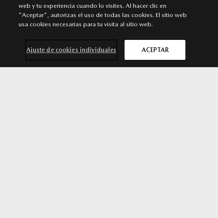
web y tu experiencia cuando lo visites. Al hacer clic en
CÁDIZ
"Aceptar", autorizas el uso de todas las cookies. El sitio web
Punto de venta
usa cookies necesarias para tu visita al sitio web.
C/ Villa de Rota, s/n 11011. Cádiz
Ajuste de cookies individuales
ACEPTAR
956 200 103
MÁS INFORMACIÓN
Contacta con
Solicita una
Prueba de
Cita previa
nosotros
oferta
conducción
taller
ALGECIRAS
Punto de venta
Carretera de Málaga, 71. Algeciras
856 624 060
MÁS INFORMACIÓN
SÍGUENOS EN