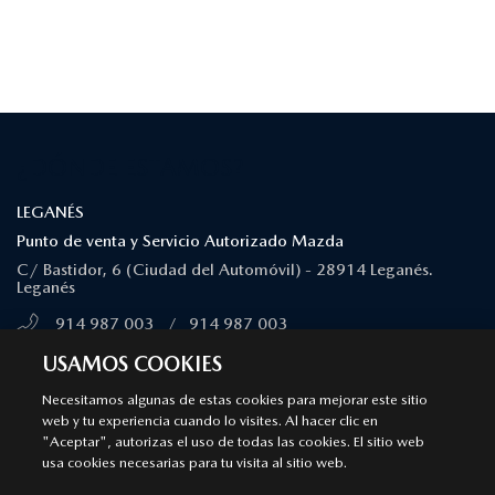
¿DÓNDE ESTAMOS?
LEGANÉS
Punto de venta y Servicio Autorizado Mazda
C/ Bastidor, 6 (Ciudad del Automóvil) - 28914 Leganés.
Leganés
914 987 003
/
914 987 003
MÁS INFORMACIÓN
USAMOS COOKIES
Necesitamos algunas de estas cookies para mejorar este sitio
web y tu experiencia cuando lo visites. Al hacer clic en
MAJADAHONDA
"Aceptar", autorizas el uso de todas las cookies. El sitio web
Punto de venta y Servicio Autorizado Mazda
usa cookies necesarias para tu visita al sitio web.
Calle Ciruela, 14 - 28222 Majadahonda. Majadahonda